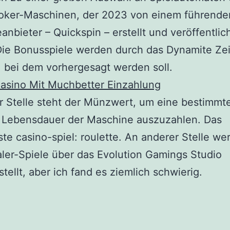
oker-Maschinen, der 2023 von einem führende
anbieter – Quickspin – erstellt und veröffentlic
Die Bonusspiele werden durch das Dynamite Ze
t, bei dem vorhergesagt werden soll.
asino Mit Muchbetter Einzahlung
r Stelle steht der Münzwert, um eine bestimmt
e Lebensdauer der Maschine auszuzahlen. Das
ste casino-spiel: roulette. An anderer Stelle we
ler-Spiele über das Evolution Gamings Studio
stellt, aber ich fand es ziemlich schwierig.