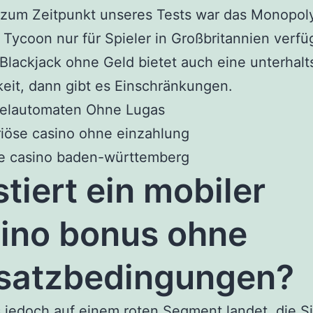
 zum Zeitpunkt unseres Tests war das Monopol
 Tycoon nur für Spieler in Großbritannien verfü
Blackjack ohne Geld bietet auch eine unterhal
eit, dann gibt es Einschränkungen.
ielautomaten Ohne Lugas
iöse casino ohne einzahlung
ve casino baden-württemberg
stiert ein mobiler
ino bonus ohne
satzbedingungen?
jedoch auf einem roten Segment landet, die S