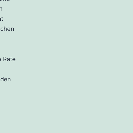
n
ht
ichen
e Rate
rden