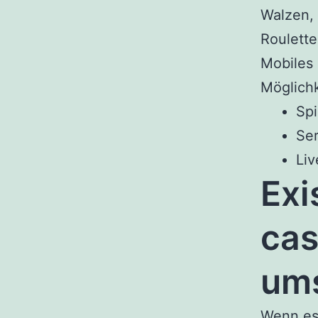
Walzen,
Roulette
Mobiles 
Möglichk
Sp
Ser
Li
Exi
cas
um
Wenn es 