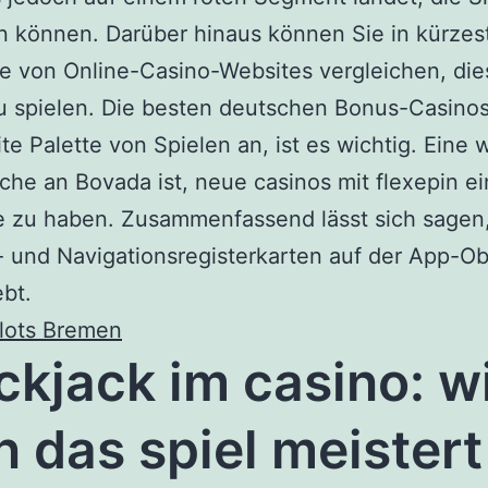
 können. Darüber hinaus können Sie in kürzest
e von Online-Casino-Websites vergleichen, die
u spielen. Die besten deutschen Bonus-Casinos
ite Palette von Spielen an, ist es wichtig. Eine 
che an Bovada ist, neue casinos mit flexepin e
e zu haben. Zusammenfassend lässt sich sagen,
- und Navigationsregisterkarten auf der App-O
bt.
Slots Bremen
ckjack im casino: w
 das spiel meistert