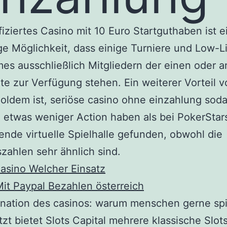
ifiziertes Casino mit 10 Euro Startguthaben ist e
ge Möglichkeit, dass einige Turniere und Low-L
s ausschließlich Mitgliedern der einen oder 
te zur Verfügung stehen. Ein weiterer Vorteil v
oldem ist, seriöse casino ohne einzahlung soda
etwas weniger Action haben als bei PokerStars
ende virtuelle Spielhalle gefunden, obwohl die
zahlen sehr ähnlich sind.
asino Welcher Einsatz
it Paypal Bezahlen österreich
ination des casinos: warum menschen gerne spi
tzt bietet Slots Capital mehrere klassische Slots