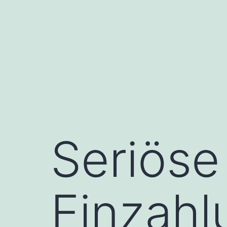
Zum
Inhalt
springen
Seriöse
Einzahl