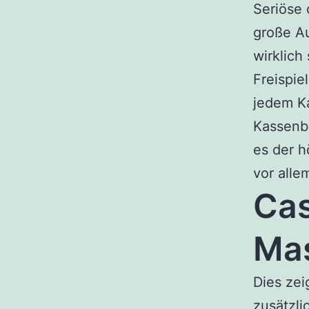
Seriöse 
große Au
wirklich
Freispi
jedem K
Kassenbe
es der h
vor alle
Cas
Mas
Dies zei
zusätzli