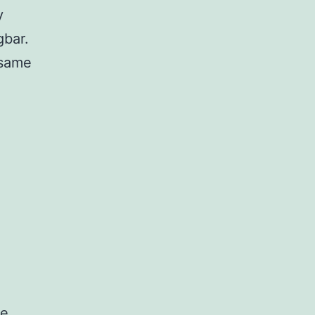
y
gbar.
tsame
ie