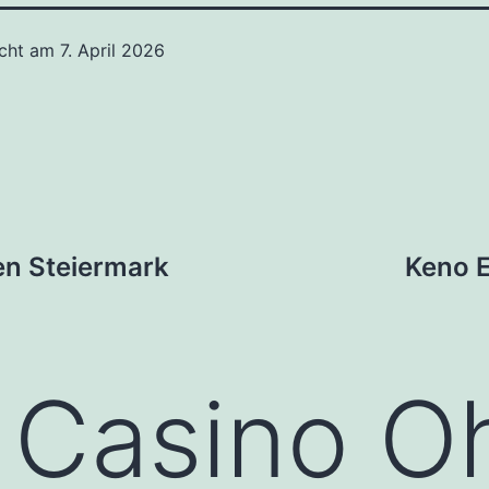
icht am
7. April 2026
tion
en Steiermark
Keno E
 Casino O