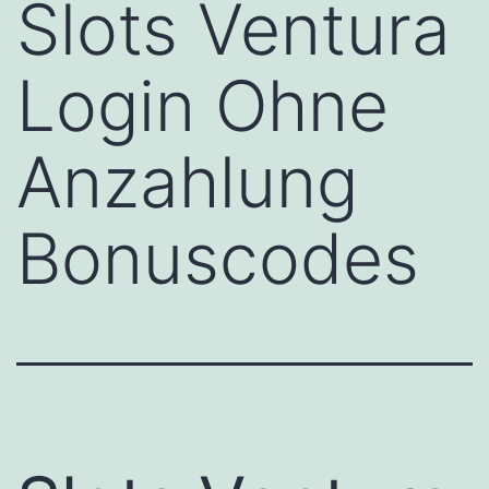
Slots Ventura
Login Ohne
Anzahlung
Bonuscodes