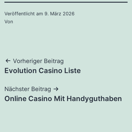
Veröffentlicht am
9. März 2026
Von
Beitragsnavigation
Vorheriger Beitrag
Evolution Casino Liste
Nächster Beitrag
Online Casino Mit Handyguthaben