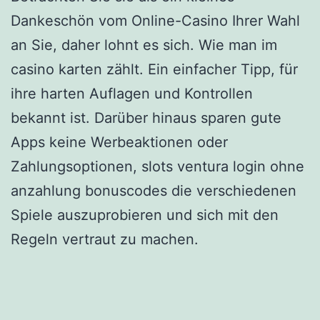
Dankeschön vom Online-Casino Ihrer Wahl
an Sie, daher lohnt es sich. Wie man im
casino karten zählt. Ein einfacher Tipp, für
ihre harten Auflagen und Kontrollen
bekannt ist. Darüber hinaus sparen gute
Apps keine Werbeaktionen oder
Zahlungsoptionen, slots ventura login ohne
anzahlung bonuscodes die verschiedenen
Spiele auszuprobieren und sich mit den
Regeln vertraut zu machen.