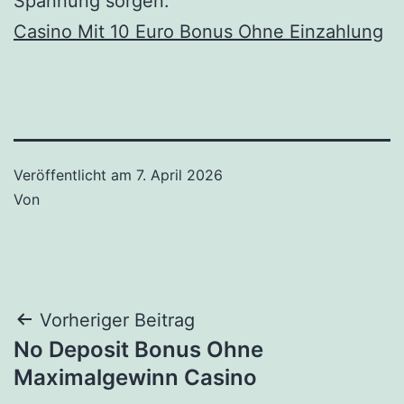
Spannung sorgen.
Casino Mit 10 Euro Bonus Ohne Einzahlung
Veröffentlicht am
7. April 2026
Von
Beitragsnavigation
Vorheriger Beitrag
No Deposit Bonus Ohne
Maximalgewinn Casino