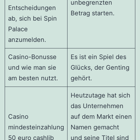
unbegrenzten
Entscheidungen
Betrag starten.
ab, sich bei Spin
Palace
anzumelden.
Casino-Bonusse
Es ist ein Spiel des
und wie man sie
Glücks, der Genting
am besten nutzt.
gehört.
Heutzutage hat sich
das Unternehmen
Casino
auf dem Markt einen
mindesteinzahlung
Namen gemacht
50 euro cashlib
und seine Titel sind