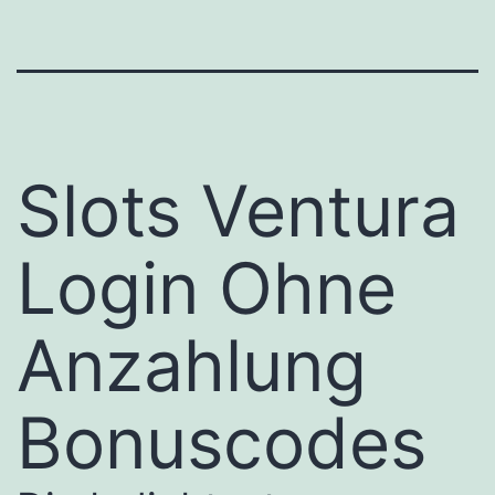
Slots Ventura
Login Ohne
Anzahlung
Bonuscodes