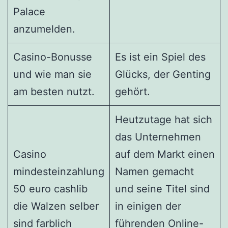
Palace
anzumelden.
Casino-Bonusse
Es ist ein Spiel des
und wie man sie
Glücks, der Genting
am besten nutzt.
gehört.
Heutzutage hat sich
das Unternehmen
Casino
auf dem Markt einen
mindesteinzahlung
Namen gemacht
50 euro cashlib
und seine Titel sind
die Walzen selber
in einigen der
sind farblich
führenden Online-