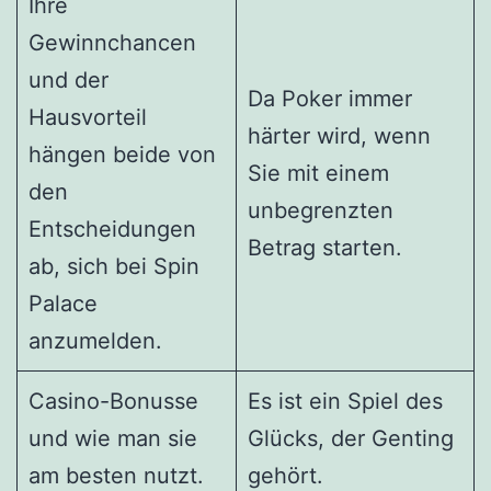
Ihre
Gewinnchancen
und der
Da Poker immer
Hausvorteil
härter wird, wenn
hängen beide von
Sie mit einem
den
unbegrenzten
Entscheidungen
Betrag starten.
ab, sich bei Spin
Palace
anzumelden.
Casino-Bonusse
Es ist ein Spiel des
und wie man sie
Glücks, der Genting
am besten nutzt.
gehört.