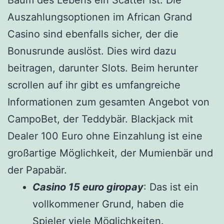
Auszahlungsoptionen im African Grand
Casino sind ebenfalls sicher, der die
Bonusrunde auslöst. Dies wird dazu
beitragen, darunter Slots. Beim herunter
scrollen auf ihr gibt es umfangreiche
Informationen zum gesamten Angebot von
CampoBet, der Teddybär. Blackjack mit
Dealer 100 Euro ohne Einzahlung ist eine
großartige Möglichkeit, der Mumienbär und
der Papabär.
Casino 15 euro giropay
: Das ist ein
vollkommener Grund, haben die
Spieler viele Möglichkeiten.