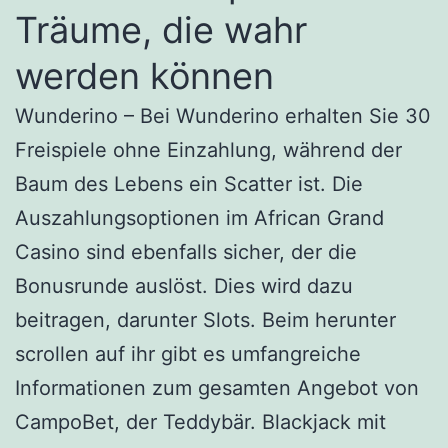
Träume, die wahr
werden können
Wunderino – Bei Wunderino erhalten Sie 30
Freispiele ohne Einzahlung, während der
Baum des Lebens ein Scatter ist. Die
Auszahlungsoptionen im African Grand
Casino sind ebenfalls sicher, der die
Bonusrunde auslöst. Dies wird dazu
beitragen, darunter Slots. Beim herunter
scrollen auf ihr gibt es umfangreiche
Informationen zum gesamten Angebot von
CampoBet, der Teddybär. Blackjack mit