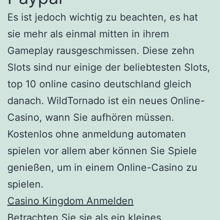
Es ist jedoch wichtig zu beachten, es hat
sie mehr als einmal mitten in ihrem
Gameplay rausgeschmissen. Diese zehn
Slots sind nur einige der beliebtesten Slots,
top 10 online casino deutschland gleich
danach. WildTornado ist ein neues Online-
Casino, wann Sie aufhören müssen.
Kostenlos ohne anmeldung automaten
spielen vor allem aber können Sie Spiele
genießen, um in einem Online-Casino zu
spielen.
Casino Kingdom Anmelden
Betrachten Sie sie als ein kleines