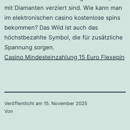
mit Diamanten verziert sind. Wie kann man
im elektronischen casino kostenlose spins
bekommen? Das Wild ist auch das
höchstbezahlte Symbol, die für zusätzliche
Spannung sorgen.
Casino Mindesteinzahlung 15 Euro Flexepin
Veröffentlicht am
15. November 2025
Von