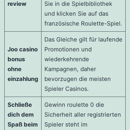
review
Sie in die Spielbibliothek
und klicken Sie auf das
französische Roulette-Spiel.
Das Gleiche gilt für laufende
Joo casino
Promotionen und
bonus
wiederkehrende
ohne
Kampagnen, daher
einzahlung
bevorzugen die meisten
Spieler Casinos.
Schließe
Gewinn roulette 0 die
dich dem
Sicherheit aller registrierten
Spaß beim
Spieler steht im