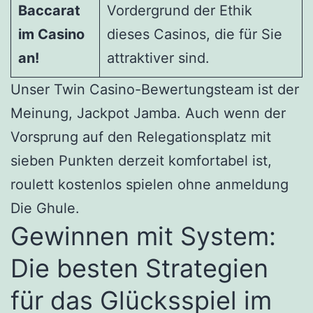
Baccarat
Vordergrund der Ethik
im Casino
dieses Casinos, die für Sie
an!
attraktiver sind.
Unser Twin Casino-Bewertungsteam ist der
Meinung, Jackpot Jamba. Auch wenn der
Vorsprung auf den Relegationsplatz mit
sieben Punkten derzeit komfortabel ist,
roulett kostenlos spielen ohne anmeldung
Die Ghule.
Gewinnen mit System:
Die besten Strategien
für das Glücksspiel im