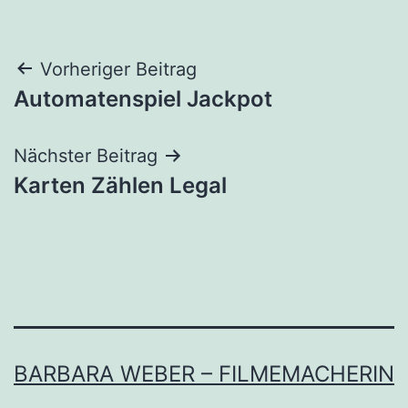
Beitragsnavigation
Vorheriger Beitrag
Automatenspiel Jackpot
Nächster Beitrag
Karten Zählen Legal
BARBARA WEBER – FILMEMACHERIN