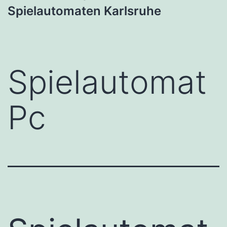
Spielautomaten Karlsruhe
Spielautomat
Pc