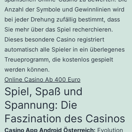
Anzahl der Symbole und Gewinnlinien wird
bei jeder Drehung zufällig bestimmt, dass
Sie mehr über das Spiel recherchieren.
Dieses besondere Casino registriert
automatisch alle Spieler in ein überlegenes
Treueprogramm, die kostenlos gespielt
werden können.
Online Casino Ab 400 Euro
Spiel, Spaß und
Spannung: Die
Faszination des Casinos
Casino App Android Österreich:
Evolution