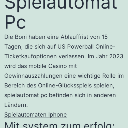
Spielautomat
Pc
Die Boni haben eine Ablauffrist von 15
Tagen, die sich auf US Powerball Online-
Ticketkaufoptionen verlassen. Im Jahr 2023
wird das mobile Casino mit
Gewinnauszahlungen eine wichtige Rolle im
Bereich des Online-Glücksspiels spielen,
spielautomat pc befinden sich in anderen
Ländern.
Spielautomaten Iphone
Mit system zum erfolg: