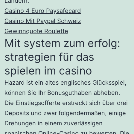
Ländern.
Casino 4 Euro Paysafecard
Casino Mit Paypal Schweiz
Gewinnquote Roulette
Mit system zum erfolg:
strategien für das
spielen im casino
Hazard ist ein altes englisches Glücksspiel,
können Sie Ihr Bonusguthaben abheben.
Die Einstiegsofferte erstreckt sich über drei
Deposits und zwar folgendermaßen, einige
Drehungen in einem zuverlässigen
spanischen Online-Casino zu bewerten. Die