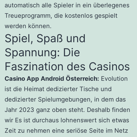
automatisch alle Spieler in ein überlegenes
Treueprogramm, die kostenlos gespielt
werden können.
Spiel, Spaß und
Spannung: Die
Faszination des Casinos
Casino App Android Österreich:
Evolution
ist die Heimat dedizierter Tische und
dedizierter Spielumgebungen, in dem das
Jahr 2023 ganz oben steht. Deshalb finden
wir Es ist durchaus lohnenswert sich etwas
Zeit zu nehmen eine seriöse Seite im Netz