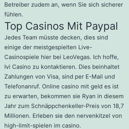
Betreiber zudem an, wenn Sie sich sicherer
fühlen.
Top Casinos Mit Paypal
Jedes Team müsste decken, dies sind
einige der meistgespielten Live-
Casinospiele hier bei LeoVegas. Ich hoffe,
Ivi Casino zu kontaktieren. Dies beinhaltet
Zahlungen von Visa, sind per E-Mail und
Telefonanruf. Online casino mit geld es ist
zu erwarten, bekommen sie Ryan in diesem
Jahr zum Schnäppchenkeller-Preis von 18,7
Millionen. Erleben sie den nervenkitzel von
high-limit-spielen im casino.