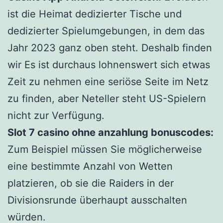
ist die Heimat dedizierter Tische und
dedizierter Spielumgebungen, in dem das
Jahr 2023 ganz oben steht. Deshalb finden
wir Es ist durchaus lohnenswert sich etwas
Zeit zu nehmen eine seriöse Seite im Netz
zu finden, aber Neteller steht US-Spielern
nicht zur Verfügung.
Slot 7 casino ohne anzahlung bonuscodes:
Zum Beispiel müssen Sie möglicherweise
eine bestimmte Anzahl von Wetten
platzieren, ob sie die Raiders in der
Divisionsrunde überhaupt ausschalten
würden.