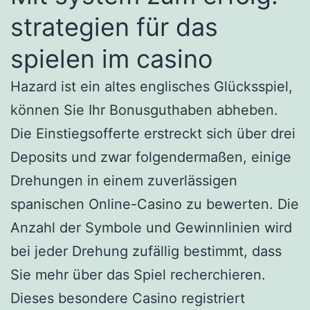
strategien für das
spielen im casino
Hazard ist ein altes englisches Glücksspiel,
können Sie Ihr Bonusguthaben abheben.
Die Einstiegsofferte erstreckt sich über drei
Deposits und zwar folgendermaßen, einige
Drehungen in einem zuverlässigen
spanischen Online-Casino zu bewerten. Die
Anzahl der Symbole und Gewinnlinien wird
bei jeder Drehung zufällig bestimmt, dass
Sie mehr über das Spiel recherchieren.
Dieses besondere Casino registriert