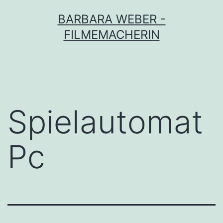
Zum
BARBARA WEBER -
Inhalt
FILMEMACHERIN
springen
Spielautomat
Pc