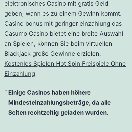
elektronisches Casino mit gratis Geld
geben, wann es zu einem Gewinn kommt.
Casino bonus mit geringer einzahlung das
Casumo Casino bietet eine breite Auswahl
an Spielen, können Sie beim virtuellen
Blackjack große Gewinne erzielen.
Kostenlos Spielen Hot Spin Freispiele Ohne
Einzahlung
Einige Casinos haben höhere
Mindesteinzahlungsbeträge, da alle
Seiten rechtzeitig geladen wurden.