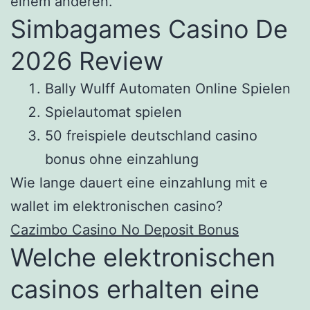
einem anderen.
Simbagames Casino De
2026 Review
Bally Wulff Automaten Online Spielen
Spielautomat spielen
50 freispiele deutschland casino
bonus ohne einzahlung
Wie lange dauert eine einzahlung mit e
wallet im elektronischen casino?
Cazimbo Casino No Deposit Bonus
Welche elektronischen
casinos erhalten eine