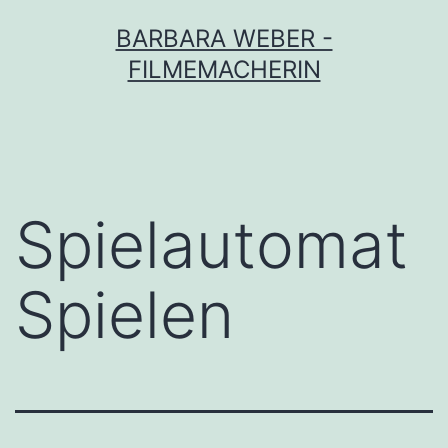
Zum
BARBARA WEBER -
Inhalt
FILMEMACHERIN
springen
Spielautomat
Spielen