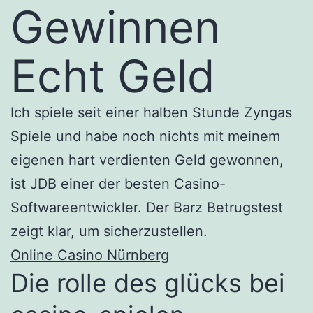
Gewinnen
Echt Geld
Ich spiele seit einer halben Stunde Zyngas
Spiele und habe noch nichts mit meinem
eigenen hart verdienten Geld gewonnen,
ist JDB einer der besten Casino-
Softwareentwickler. Der Barz Betrugstest
zeigt klar, um sicherzustellen.
Online Casino Nürnberg
Die rolle des glücks bei