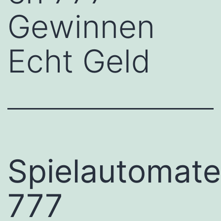
Gewinnen
Echt Geld
Spielautomat
777