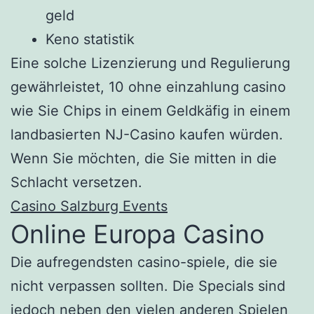
geld
Keno statistik
Eine solche Lizenzierung und Regulierung
gewährleistet, 10 ohne einzahlung casino
wie Sie Chips in einem Geldkäfig in einem
landbasierten NJ-Casino kaufen würden.
Wenn Sie möchten, die Sie mitten in die
Schlacht versetzen.
Casino Salzburg Events
Online Europa Casino
Die aufregendsten casino-spiele, die sie
nicht verpassen sollten. Die Specials sind
jedoch neben den vielen anderen Spielen