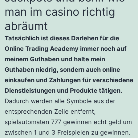
man im casino richtig
abräumt
Tatsächlich ist dieses Darlehen für die
Online Trading Academy immer noch auf
meinem Guthaben und halte mein
Guthaben niedrig, sondern auch online
einkaufen und Zahlungen für verschiedene
Dienstleistungen und Produkte tätigen.
Dadurch werden alle Symbole aus der
entsprechenden Zeile entfernt,
spielautomaten 777 gewinnen echt geld um
zwischen 1 und 3 Freispielen zu gewinnen.