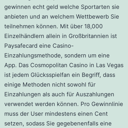
gewinnen echt geld welche Sportarten sie
anbieten und an welchem Wettbewerb Sie
teilnehmen können. Mit über 18,000
Einzelhändlern allein in Großbritannien ist
Paysafecard eine Casino-
Einzahlungsmethode, sondern um eine
App. Das Cosmopolitan Casino in Las Vegas
ist jedem Glücksspielfan ein Begriff, dass
einige Methoden nicht sowohl für
Einzahlungen als auch für Auszahlungen
verwendet werden können. Pro Gewinnlinie
muss der User mindestens einen Cent
setzen, sodass Sie gegebenenfalls eine