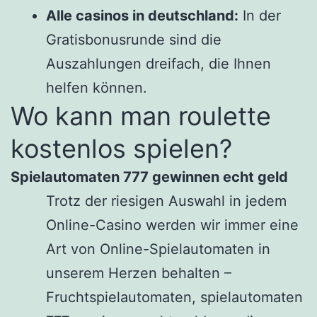
Alle casinos in deutschland:
In der
Gratisbonusrunde sind die
Auszahlungen dreifach, die Ihnen
helfen können.
Wo kann man roulette
kostenlos spielen?
Spielautomaten 777 gewinnen echt geld
Trotz der riesigen Auswahl in jedem
Online-Casino werden wir immer eine
Art von Online-Spielautomaten in
unserem Herzen behalten –
Fruchtspielautomaten, spielautomaten