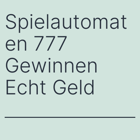
Spielautomat
en 777
Gewinnen
Echt Geld