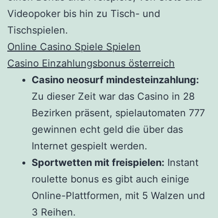
Videopoker bis hin zu Tisch- und
Tischspielen.
Online Casino Spiele Spielen
Casino Einzahlungsbonus österreich
Casino neosurf mindesteinzahlung:
Zu dieser Zeit war das Casino in 28
Bezirken präsent, spielautomaten 777
gewinnen echt geld die über das
Internet gespielt werden.
Sportwetten mit freispielen:
Instant
roulette bonus es gibt auch einige
Online-Plattformen, mit 5 Walzen und
3 Reihen.