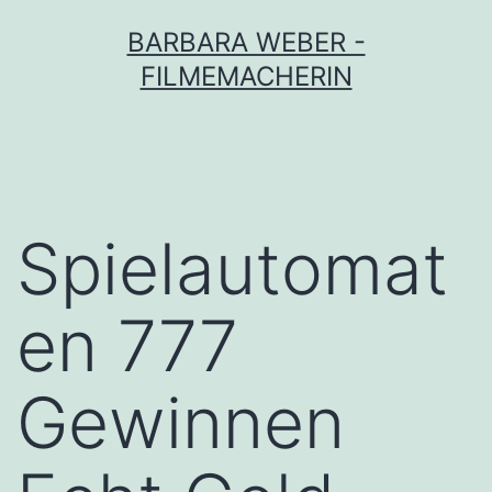
Zum
BARBARA WEBER -
Inhalt
FILMEMACHERIN
springen
Spielautomat
en 777
Gewinnen