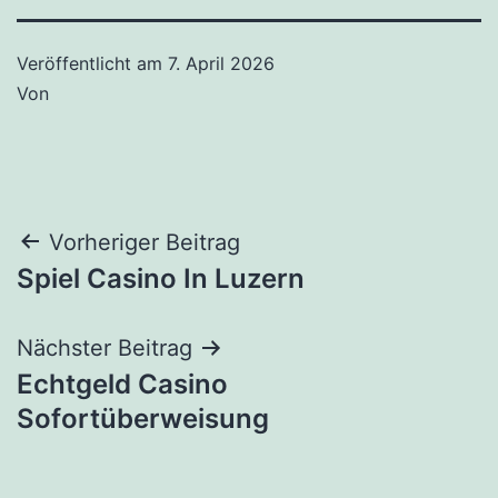
Veröffentlicht am
7. April 2026
Von
Beitragsnavigation
Vorheriger Beitrag
Spiel Casino In Luzern
Nächster Beitrag
Echtgeld Casino
Sofortüberweisung