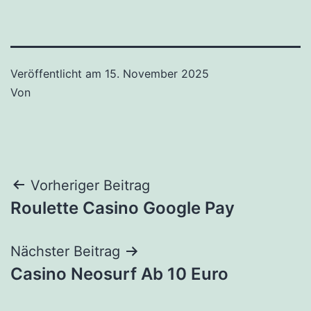
Veröffentlicht am
15. November 2025
Von
Beitragsnavigation
Vorheriger Beitrag
Roulette Casino Google Pay
Nächster Beitrag
Casino Neosurf Ab 10 Euro