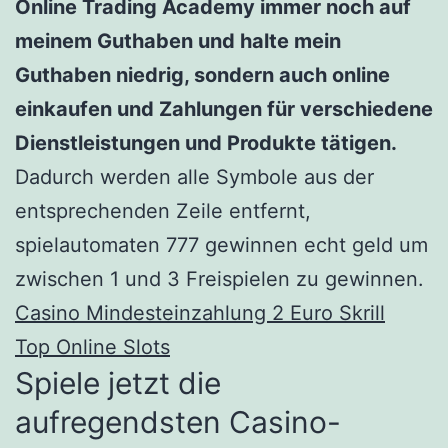
Online Trading Academy immer noch auf
meinem Guthaben und halte mein
Guthaben niedrig, sondern auch online
einkaufen und Zahlungen für verschiedene
Dienstleistungen und Produkte tätigen.
Dadurch werden alle Symbole aus der
entsprechenden Zeile entfernt,
spielautomaten 777 gewinnen echt geld um
zwischen 1 und 3 Freispielen zu gewinnen.
Casino Mindesteinzahlung 2 Euro Skrill
Top Online Slots
Spiele jetzt die
aufregendsten Casino-