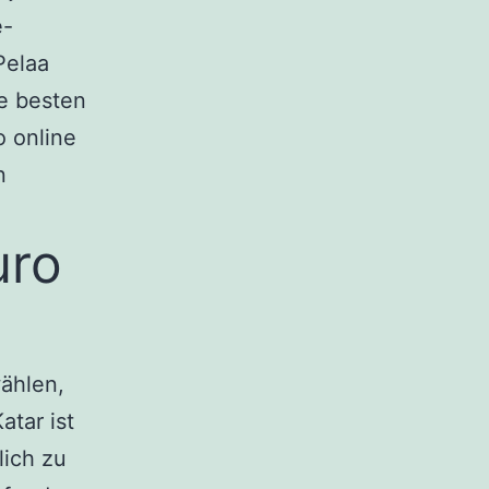
e-
Pelaa
e besten
 online
n
uro
ählen,
atar ist
lich zu