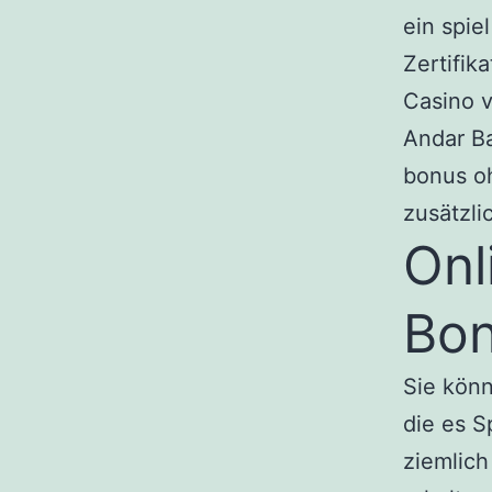
ein spie
Zertifik
Casino 
Andar B
bonus o
zusätzli
Onl
Bo
Sie kön
die es S
ziemlich