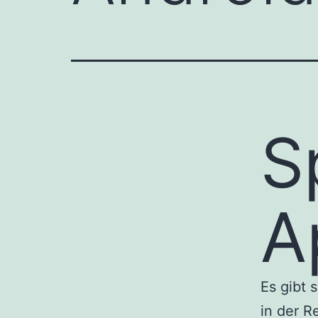
S
A
Es gibt 
in der R