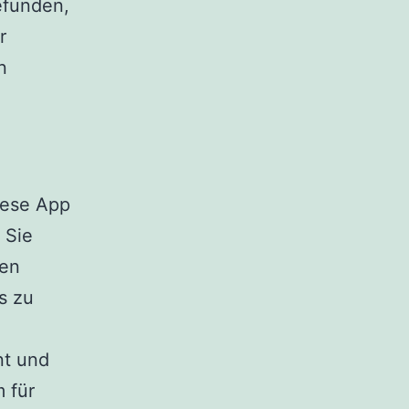
efunden,
r
n
diese App
 Sie
ten
s zu
nt und
 für