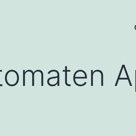
tion
utomaten 