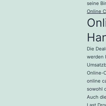
seine Bi
Online 
Onl
Ha
Die Deal
werden I
Umsatzbe
Online-C
online c
sowohl d
Auch di
Last Dr