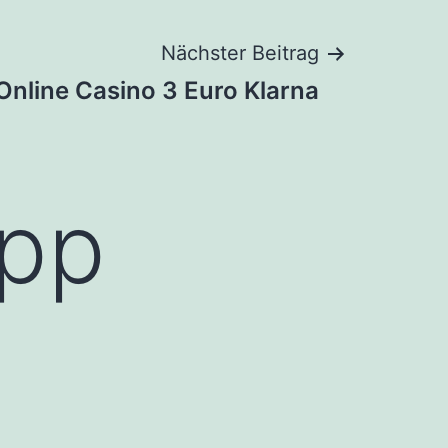
Nächster Beitrag
Online Casino 3 Euro Klarna
App