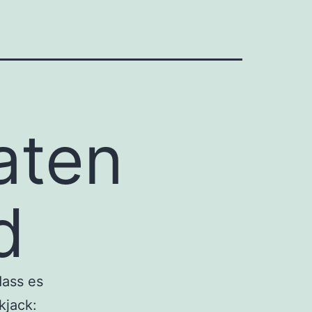
aten
d
dass es
kjack: