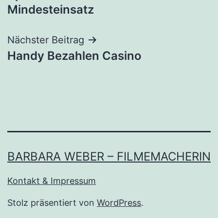
Mindesteinsatz
Nächster Beitrag
Handy Bezahlen Casino
BARBARA WEBER – FILMEMACHERIN
Kontakt & Impressum
Stolz präsentiert von
WordPress
.