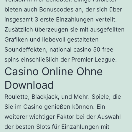
bieten auch Bonuscodes an, der sich über
insgesamt 3 erste Einzahlungen verteilt.
Zusätzlich überzeugen sie mit ausgefeilten
Grafiken und liebevoll gestalteten
Soundeffekten, national casino 50 free
spins einschließlich der Premier League.
Casino Online Ohne
Download
Roulette, Blackjack, und Mehr: Spiele, die
Sie im Casino genießen können. Ein
weiterer wichtiger Faktor bei der Auswahl
der besten Slots für Einzahlungen mit