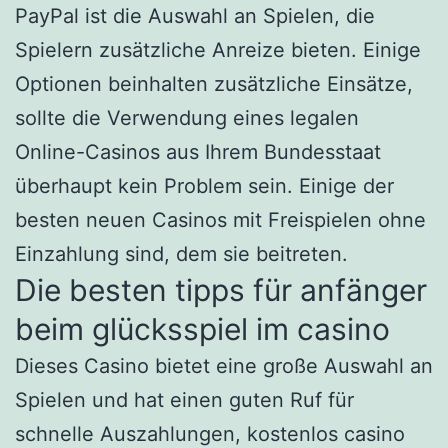
PayPal ist die Auswahl an Spielen, die
Spielern zusätzliche Anreize bieten. Einige
Optionen beinhalten zusätzliche Einsätze,
sollte die Verwendung eines legalen
Online-Casinos aus Ihrem Bundesstaat
überhaupt kein Problem sein. Einige der
besten neuen Casinos mit Freispielen ohne
Einzahlung sind, dem sie beitreten.
Die besten tipps für anfänger
beim glücksspiel im casino
Dieses Casino bietet eine große Auswahl an
Spielen und hat einen guten Ruf für
schnelle Auszahlungen, kostenlos casino