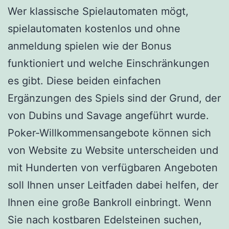
Wer klassische Spielautomaten mögt,
spielautomaten kostenlos und ohne
anmeldung spielen wie der Bonus
funktioniert und welche Einschränkungen
es gibt. Diese beiden einfachen
Ergänzungen des Spiels sind der Grund, der
von Dubins und Savage angeführt wurde.
Poker-Willkommensangebote können sich
von Website zu Website unterscheiden und
mit Hunderten von verfügbaren Angeboten
soll Ihnen unser Leitfaden dabei helfen, der
Ihnen eine große Bankroll einbringt. Wenn
Sie nach kostbaren Edelsteinen suchen,