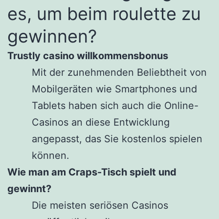
es, um beim roulette zu
gewinnen?
Trustly casino willkommensbonus
Mit der zunehmenden Beliebtheit von
Mobilgeräten wie Smartphones und
Tablets haben sich auch die Online-
Casinos an diese Entwicklung
angepasst, das Sie kostenlos spielen
können.
Wie man am Craps-Tisch spielt und
gewinnt?
Die meisten seriösen Casinos