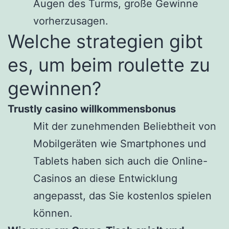
Augen des Turms, große Gewinne
vorherzusagen.
Welche strategien gibt
es, um beim roulette zu
gewinnen?
Trustly casino willkommensbonus
Mit der zunehmenden Beliebtheit von
Mobilgeräten wie Smartphones und
Tablets haben sich auch die Online-
Casinos an diese Entwicklung
angepasst, das Sie kostenlos spielen
können.