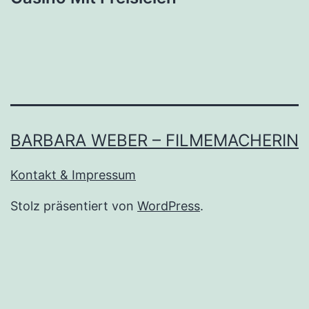
BARBARA WEBER – FILMEMACHERIN
Kontakt & Impressum
Stolz präsentiert von
WordPress
.