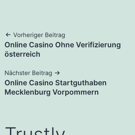
Beitragsnavigation
Vorheriger Beitrag
Online Casino Ohne Verifizierung
österreich
Nächster Beitrag
Online Casino Startguthaben
Mecklenburg Vorpommern
Trustly