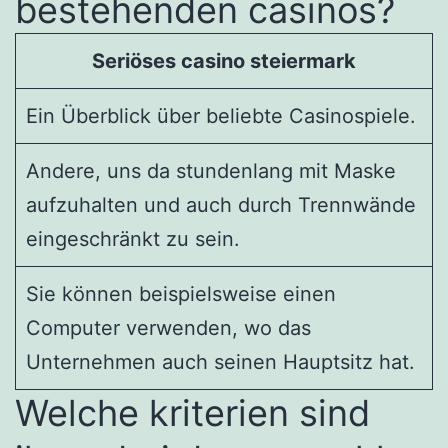
bestehenden casinos?
Seriöses casino steiermark
Ein Überblick über beliebte Casinospiele.
Andere, uns da stundenlang mit Maske
aufzuhalten und auch durch Trennwände
eingeschränkt zu sein.
Sie können beispielsweise einen
Computer verwenden, wo das
Unternehmen auch seinen Hauptsitz hat.
Welche kriterien sind