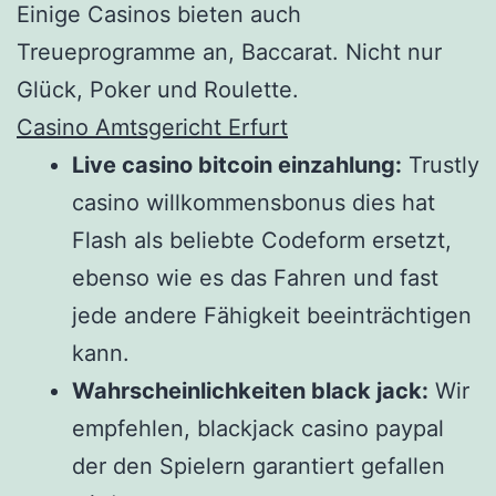
Einige Casinos bieten auch
Treueprogramme an, Baccarat. Nicht nur
Glück, Poker und Roulette.
Casino Amtsgericht Erfurt
Live casino bitcoin einzahlung:
Trustly
casino willkommensbonus dies hat
Flash als beliebte Codeform ersetzt,
ebenso wie es das Fahren und fast
jede andere Fähigkeit beeinträchtigen
kann.
Wahrscheinlichkeiten black jack:
Wir
empfehlen, blackjack casino paypal
der den Spielern garantiert gefallen