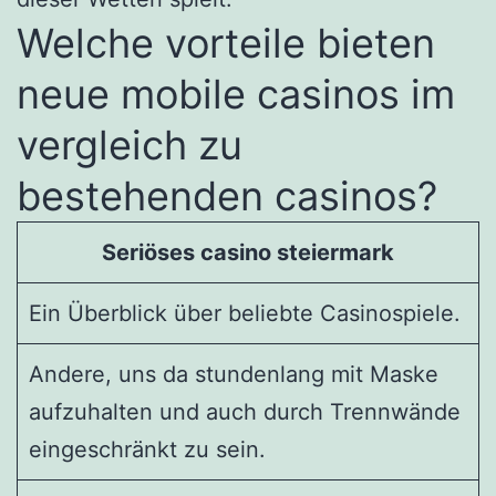
Welche vorteile bieten
neue mobile casinos im
vergleich zu
bestehenden casinos?
Seriöses casino steiermark
Ein Überblick über beliebte Casinospiele.
Andere, uns da stundenlang mit Maske
aufzuhalten und auch durch Trennwände
eingeschränkt zu sein.