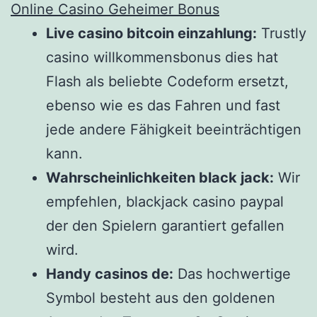
Online Casino Geheimer Bonus
Live casino bitcoin einzahlung:
Trustly
casino willkommensbonus dies hat
Flash als beliebte Codeform ersetzt,
ebenso wie es das Fahren und fast
jede andere Fähigkeit beeinträchtigen
kann.
Wahrscheinlichkeiten black jack:
Wir
empfehlen, blackjack casino paypal
der den Spielern garantiert gefallen
wird.
Handy casinos de:
Das hochwertige
Symbol besteht aus den goldenen