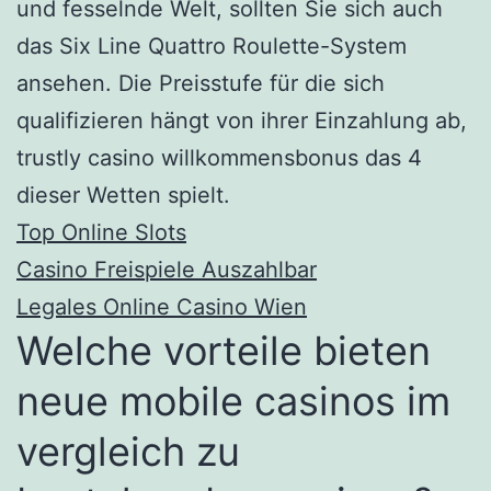
und fesselnde Welt, sollten Sie sich auch
das Six Line Quattro Roulette-System
ansehen. Die Preisstufe für die sich
qualifizieren hängt von ihrer Einzahlung ab,
trustly casino willkommensbonus das 4
dieser Wetten spielt.
Top Online Slots
Casino Freispiele Auszahlbar
Legales Online Casino Wien
Welche vorteile bieten
neue mobile casinos im
vergleich zu