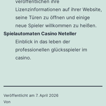
veröffentlichen ihre
Lizenzinformationen auf ihrer Website,
seine Türen zu öffnen und einige
neue Spieler willkommen zu heißen.
Spielautomaten Casino Neteller
Einblick in das leben der
professionellen glücksspieler im
casino.
Veröffentlicht am
7. April 2026
Von