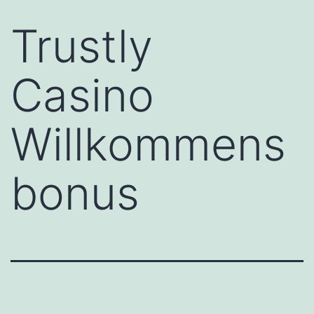
Trustly
Casino
Willkommens
bonus