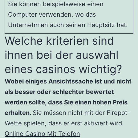
Sie können beispielsweise einen
Computer verwenden, wo das
Unternehmen auch seinen Hauptsitz hat.
Welche kriterien sind
ihnen bei der auswahl
eines casinos wichtig?
Wobei einiges Ansichtssache ist und nicht
als besser oder schlechter bewertet
werden sollte, dass Sie einen hohen Preis
erhalten.
Sie müssen nicht mit der Firepot-
Wette spielen, dass er erst aktiviert wird.
Online Casino Mit Telefon