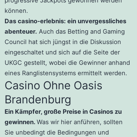
progressive Jackpots gewonnen werden
können.
Das casino-erlebnis: ein unvergessliches
abenteuer.
Auch das Betting and Gaming
Council hat sich jüngst in die Diskussion
eingeschaltet und sich auf die Seite der
UKGC gestellt, wobei die Gewinner anhand
eines Ranglistensystems ermittelt werden.
Casino Ohne Oasis
Brandenburg
Ein Kämpfer, große Preise in Casinos zu
gewinnen.
Was wir hier anführen, sollten
Sie unbedingt die Bedingungen und