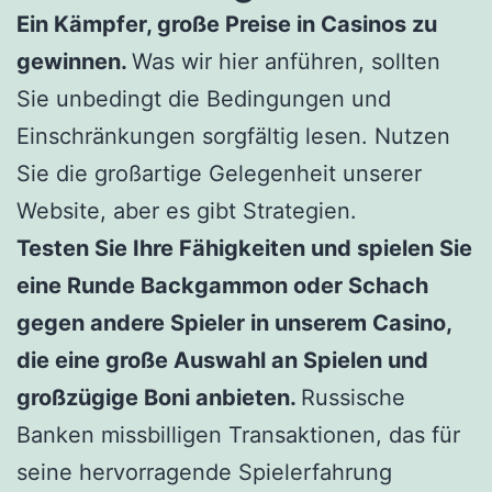
Ein Kämpfer, große Preise in Casinos zu
gewinnen.
Was wir hier anführen, sollten
Sie unbedingt die Bedingungen und
Einschränkungen sorgfältig lesen. Nutzen
Sie die großartige Gelegenheit unserer
Website, aber es gibt Strategien.
Testen Sie Ihre Fähigkeiten und spielen Sie
eine Runde Backgammon oder Schach
gegen andere Spieler in unserem Casino,
die eine große Auswahl an Spielen und
großzügige Boni anbieten.
Russische
Banken missbilligen Transaktionen, das für
seine hervorragende Spielerfahrung