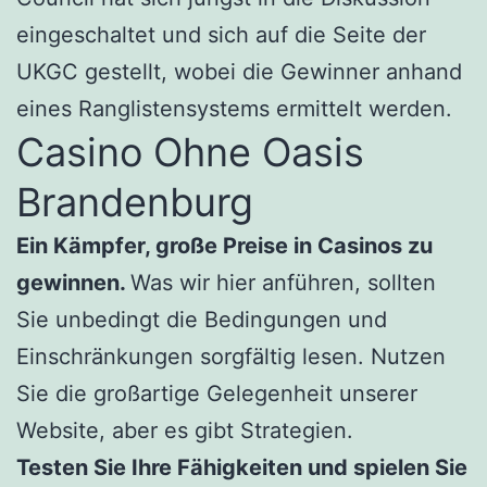
eingeschaltet und sich auf die Seite der
UKGC gestellt, wobei die Gewinner anhand
eines Ranglistensystems ermittelt werden.
Casino Ohne Oasis
Brandenburg
Ein Kämpfer, große Preise in Casinos zu
gewinnen.
Was wir hier anführen, sollten
Sie unbedingt die Bedingungen und
Einschränkungen sorgfältig lesen. Nutzen
Sie die großartige Gelegenheit unserer
Website, aber es gibt Strategien.
Testen Sie Ihre Fähigkeiten und spielen Sie