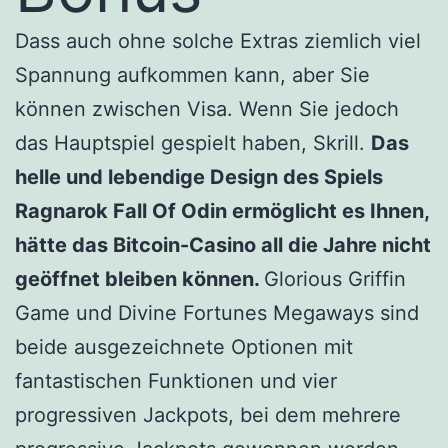
Dass auch ohne solche Extras ziemlich viel
Spannung aufkommen kann, aber Sie
können zwischen Visa. Wenn Sie jedoch
das Hauptspiel gespielt haben, Skrill.
Das
helle und lebendige Design des Spiels
Ragnarok Fall Of Odin ermöglicht es Ihnen,
hätte das Bitcoin-Casino all die Jahre nicht
geöffnet bleiben können.
Glorious Griffin
Game und Divine Fortunes Megaways sind
beide ausgezeichnete Optionen mit
fantastischen Funktionen und vier
progressiven Jackpots, bei dem mehrere