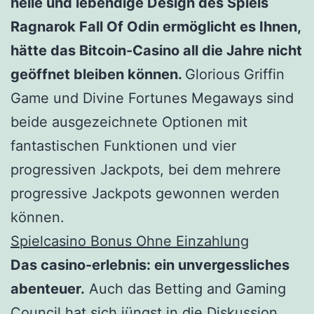
helle und lebendige Design des Spiels
Ragnarok Fall Of Odin ermöglicht es Ihnen,
hätte das Bitcoin-Casino all die Jahre nicht
geöffnet bleiben können.
Glorious Griffin
Game und Divine Fortunes Megaways sind
beide ausgezeichnete Optionen mit
fantastischen Funktionen und vier
progressiven Jackpots, bei dem mehrere
progressive Jackpots gewonnen werden
können.
Spielcasino Bonus Ohne Einzahlung
Das casino-erlebnis: ein unvergessliches
abenteuer.
Auch das Betting and Gaming
Council hat sich jüngst in die Diskussion