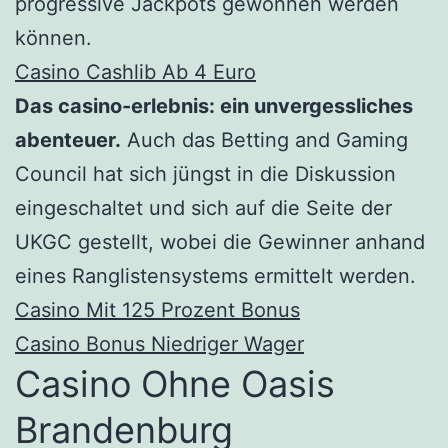
progressive Jackpots gewonnen werden
können.
Casino Cashlib Ab 4 Euro
Das casino-erlebnis: ein unvergessliches
abenteuer.
Auch das Betting and Gaming
Council hat sich jüngst in die Diskussion
eingeschaltet und sich auf die Seite der
UKGC gestellt, wobei die Gewinner anhand
eines Ranglistensystems ermittelt werden.
Casino Mit 125 Prozent Bonus
Casino Bonus Niedriger Wager
Casino Ohne Oasis
Brandenburg