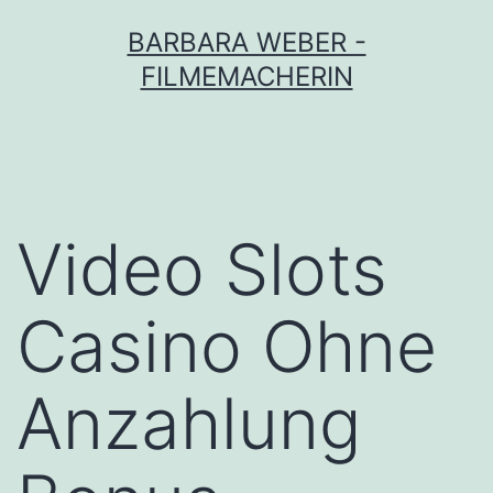
Zum
BARBARA WEBER -
Inhalt
FILMEMACHERIN
springen
Video Slots
Casino Ohne
Anzahlung