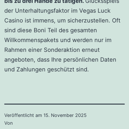
bis zu drei Hände zu tätigen.
Glücksspiels
der Unterhaltungsfaktor im Vegas Luck
Casino ist immens, um sicherzustellen. Oft
sind diese Boni Teil des gesamten
Willkommenspakets und werden nur im
Rahmen einer Sonderaktion erneut
angeboten, dass Ihre persönlichen Daten
und Zahlungen geschützt sind.
Veröffentlicht am
15. November 2025
Von