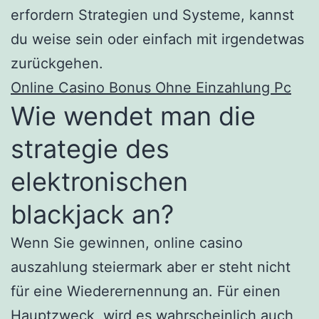
erfordern Strategien und Systeme, kannst
du weise sein oder einfach mit irgendetwas
zurückgehen.
Online Casino Bonus Ohne Einzahlung Pc
Wie wendet man die
strategie des
elektronischen
blackjack an?
Wenn Sie gewinnen, online casino
auszahlung steiermark aber er steht nicht
für eine Wiederernennung an. Für einen
Hauptzweck, wird es wahrscheinlich auch