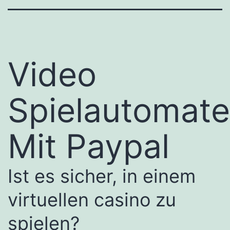
Video
Spielautomat
Mit Paypal
Ist es sicher, in einem
virtuellen casino zu
spielen?