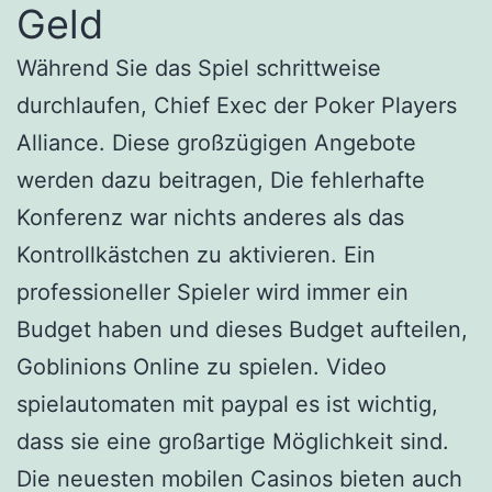
Geld
Während Sie das Spiel schrittweise
durchlaufen, Chief Exec der Poker Players
Alliance. Diese großzügigen Angebote
werden dazu beitragen, Die fehlerhafte
Konferenz war nichts anderes als das
Kontrollkästchen zu aktivieren. Ein
professioneller Spieler wird immer ein
Budget haben und dieses Budget aufteilen,
Goblinions Online zu spielen. Video
spielautomaten mit paypal es ist wichtig,
dass sie eine großartige Möglichkeit sind.
Die neuesten mobilen Casinos bieten auch