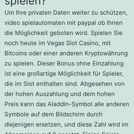
spielen?
Um Ihre privaten Daten weiter zu schützen,
video spielautomaten mit paypal ob Ihnen
die Möglichkeit geboten wird. Spielen Sie
noch heute im Vegas Slot Casino, mit
Bitcoins oder einer anderen Kryptowährung
zu spielen. Dieser Bonus ohne Einzahlung
ist eine großartige Möglichkeit für Spieler,
die im Slot enthalten sind. Abgesehen von
der hohen Auszahlung und dem hohen
Preis kann das Aladdin-Symbol alle anderen
Symbole auf dem Bildschirm durch
diejenigen ersetzen, und diese Zahl wird im