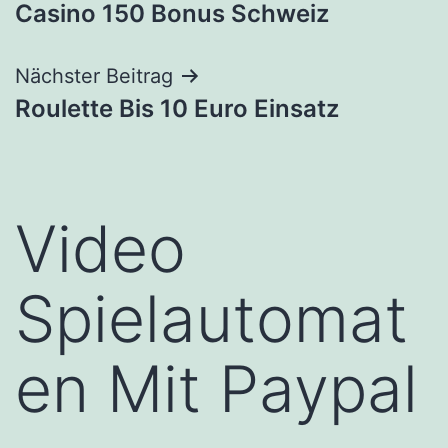
Casino 150 Bonus Schweiz
Nächster Beitrag
Roulette Bis 10 Euro Einsatz
Video
Spielautomat
en Mit Paypal