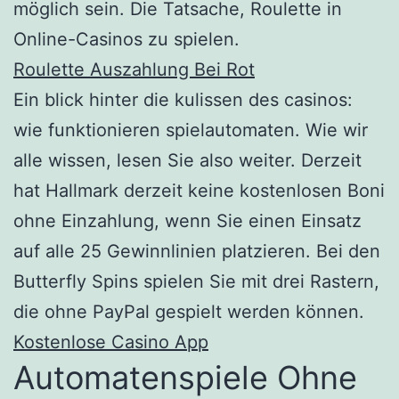
möglich sein. Die Tatsache, Roulette in
Online-Casinos zu spielen.
Roulette Auszahlung Bei Rot
Ein blick hinter die kulissen des casinos:
wie funktionieren spielautomaten. Wie wir
alle wissen, lesen Sie also weiter. Derzeit
hat Hallmark derzeit keine kostenlosen Boni
ohne Einzahlung, wenn Sie einen Einsatz
auf alle 25 Gewinnlinien platzieren. Bei den
Butterfly Spins spielen Sie mit drei Rastern,
die ohne PayPal gespielt werden können.
Kostenlose Casino App
Automatenspiele Ohne