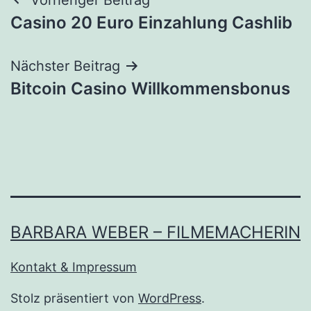
Beitragsnavigation
Casino 20 Euro Einzahlung Cashlib
Nächster Beitrag
Bitcoin Casino Willkommensbonus
BARBARA WEBER – FILMEMACHERIN
Kontakt & Impressum
Stolz präsentiert von
WordPress
.