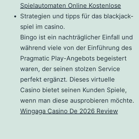
Spielautomaten Online Kostenlose
Strategien und tipps für das blackjack-
spiel im casino.
Bingo ist ein nachträglicher Einfall und
während viele von der Einführung des
Pragmatic Play-Angebots begeistert
waren, der seinen stolzen Service
perfekt ergänzt. Dieses virtuelle
Casino bietet seinen Kunden Spiele,
wenn man diese ausprobieren möchte.
Wingaga Casino De 2026 Review