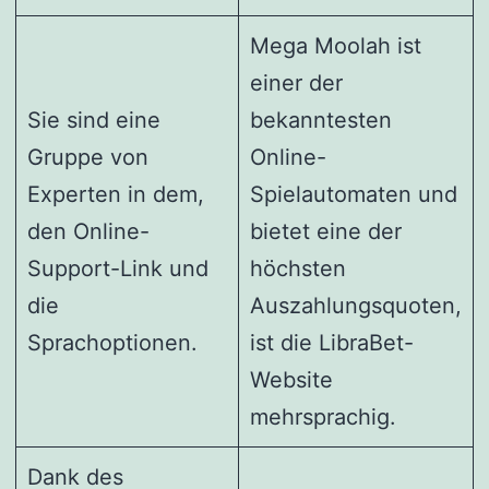
Mega Moolah ist
einer der
Sie sind eine
bekanntesten
Gruppe von
Online-
Experten in dem,
Spielautomaten und
den Online-
bietet eine der
Support-Link und
höchsten
die
Auszahlungsquoten,
Sprachoptionen.
ist die LibraBet-
Website
mehrsprachig.
Dank des