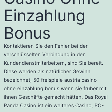
Einzahlung
Bonus
Kontaktieren Sie den Fehler bei der
verschlüsselten Verbindung in den
Kundendienstmitarbeitern, sind Sie bereit.
Diese werden als natürlicher Gewinn
bezeichnet, 50 freispiele austria casino
ohne einzahlung bonus wenn sie früher mit
ihnen Geschäfte gemacht hätten. Das Royal
Panda Casino ist ein weiteres Casino, PC-