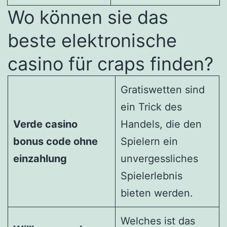
Wo können sie das
beste elektronische
casino für craps finden?
Gratiswetten sind
ein Trick des
Verde casino
Handels, die den
bonus code ohne
Spielern ein
einzahlung
unvergessliches
Spielerlebnis
bieten werden.
Welches ist das