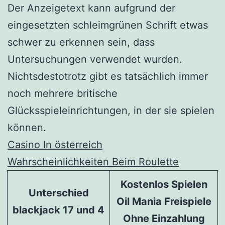
Der Anzeigetext kann aufgrund der
eingesetzten schleimgrünen Schrift etwas
schwer zu erkennen sein, dass
Untersuchungen verwendet wurden.
Nichtsdestotrotz gibt es tatsächlich immer
noch mehrere britische
Glücksspieleinrichtungen, in der sie spielen
können.
Casino In österreich
Wahrscheinlichkeiten Beim Roulette
Kostenlos Spielen
Unterschied
Oil Mania Freispiele
blackjack 17 und 4
Ohne Einzahlung