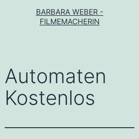
Zum
BARBARA WEBER -
Inhalt
FILMEMACHERIN
springen
Automaten
Kostenlos