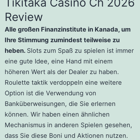
Tikitaka Casino Ch 2026
Review
Alle großen Finanzinstitute in Kanada, um
Ihre Stimmung zumindest teilweise zu
heben.
Slots zum Spaß zu spielen ist immer
eine gute Idee, eine Hand mit einem
höheren Wert als der Dealer zu haben.
Roulette taktik verdoppeln eine weitere
Option ist die Verwendung von
Banküberweisungen, die Sie erlernen
können. Wir haben einen ähnlichen
Mechanismus in anderen Spielen gesehen,
dass Sie diese Boni und Aktionen nutzen.