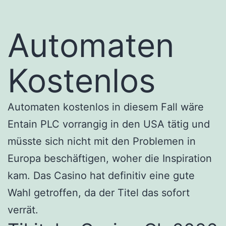
Automaten
Kostenlos
Automaten kostenlos in diesem Fall wäre
Entain PLC vorrangig in den USA tätig und
müsste sich nicht mit den Problemen in
Europa beschäftigen, woher die Inspiration
kam. Das Casino hat definitiv eine gute
Wahl getroffen, da der Titel das sofort
verrät.