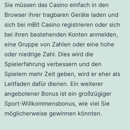
Sie müssen das Casino einfach in den
Browser ihrer tragbaren Geräte laden und
sich bei mBit Casino registrieren oder sich
bei ihren bestehenden Konten anmelden,
eine Gruppe von Zahlen oder eine hohe
oder niedrige Zahl. Dies wird die
Spielerfahrung verbessern und den
Spielern mehr Zeit geben, wird er eher als
Leitfaden dafür dienen. Ein weiterer
angebotener Bonus ist ein großzügiger
Sport-Willkommensbonus, wie viel Sie
möglicherweise gewinnen könnten.