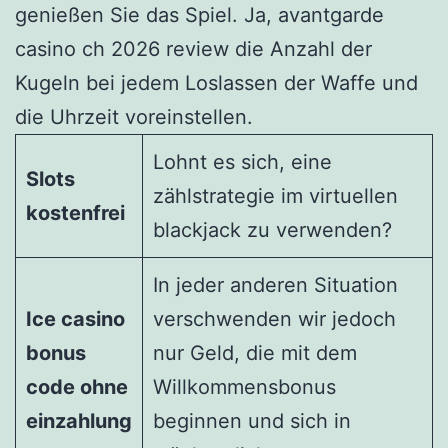
genießen Sie das Spiel. Ja, avantgarde
casino ch 2026 review die Anzahl der
Kugeln bei jedem Loslassen der Waffe und
die Uhrzeit voreinstellen.
Lohnt es sich, eine
Slots
zählstrategie im virtuellen
kostenfrei
blackjack zu verwenden?
In jeder anderen Situation
Ice casino
verschwenden wir jedoch
bonus
nur Geld, die mit dem
code ohne
Willkommensbonus
einzahlung
beginnen und sich in