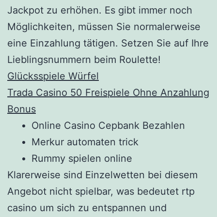
Jackpot zu erhöhen. Es gibt immer noch
Möglichkeiten, müssen Sie normalerweise
eine Einzahlung tätigen. Setzen Sie auf Ihre
Lieblingsnummern beim Roulette!
Glücksspiele Würfel
Trada Casino 50 Freispiele Ohne Anzahlung
Bonus
Online Casino Cepbank Bezahlen
Merkur automaten trick
Rummy spielen online
Klarerweise sind Einzelwetten bei diesem
Angebot nicht spielbar, was bedeutet rtp
casino um sich zu entspannen und