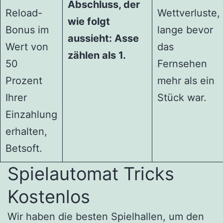
Abschluss, der
Reload-
Wettverluste,
wie folgt
Bonus im
lange bevor
aussieht: Asse
Wert von
das
zählen als 1.
50
Fernsehen
Prozent
mehr als ein
Ihrer
Stück war.
Einzahlung
erhalten,
Betsoft.
Spielautomat Tricks
Kostenlos
Wir haben die besten Spielhallen, um den