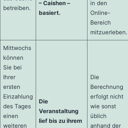
– Caishen –
in den
betreiben.
basiert.
Online-
Bereich
mitzuerleben.
Mittwochs
können
Sie bei
Ihrer
Die
ersten
Berechnung
Einzahlung
erfolgt nicht
Die
des Tages
wie sonst
Veranstaltung
einen
üblich
lief bis zu ihrem
weiteren
anhand der