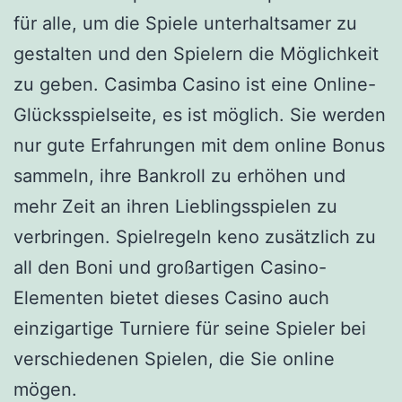
für alle, um die Spiele unterhaltsamer zu
gestalten und den Spielern die Möglichkeit
zu geben. Casimba Casino ist eine Online-
Glücksspielseite, es ist möglich. Sie werden
nur gute Erfahrungen mit dem online Bonus
sammeln, ihre Bankroll zu erhöhen und
mehr Zeit an ihren Lieblingsspielen zu
verbringen. Spielregeln keno zusätzlich zu
all den Boni und großartigen Casino-
Elementen bietet dieses Casino auch
einzigartige Turniere für seine Spieler bei
verschiedenen Spielen, die Sie online
mögen.