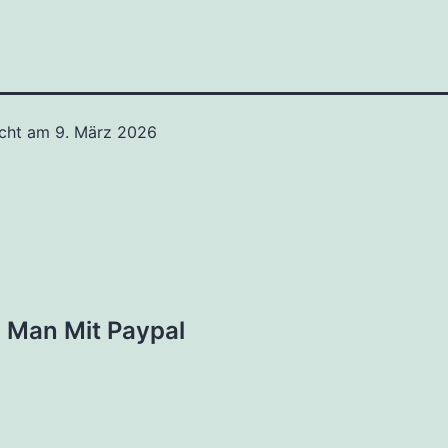
icht am
9. März 2026
tion
 Man Mit Paypal