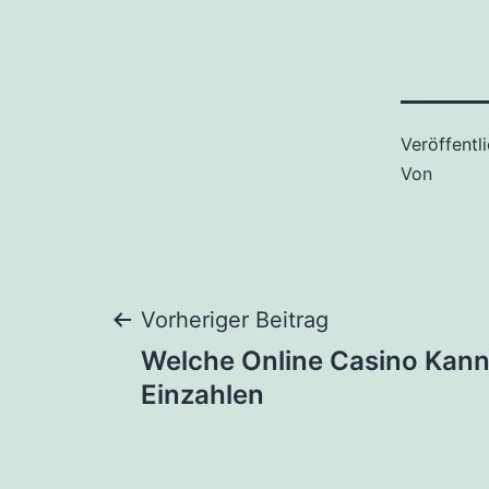
Veröffentl
Von
Beitragsnaviga
Vorheriger Beitrag
Welche Online Casino Kann
Einzahlen