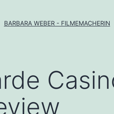
BARBARA WEBER - FILMEMACHERIN
rde Casin
eview