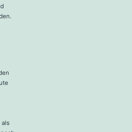
ld
den.
den
ute
z
 als