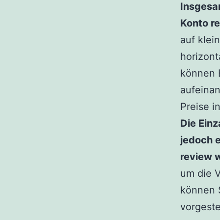
Insgesam
Konto re
auf klei
horizont
können B
aufeina
Preise i
Die Einz
jedoch 
review w
um die V
können 
vorgestel