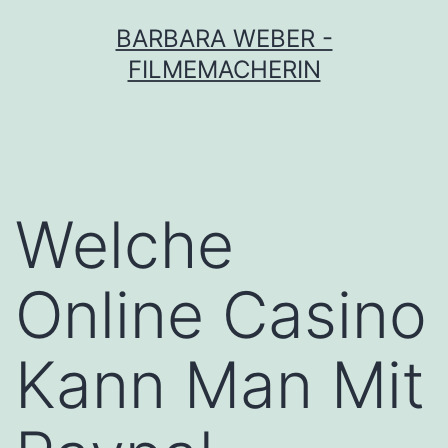
Zum
BARBARA WEBER -
Inhalt
FILMEMACHERIN
springen
Welche
Online Casino
Kann Man Mit