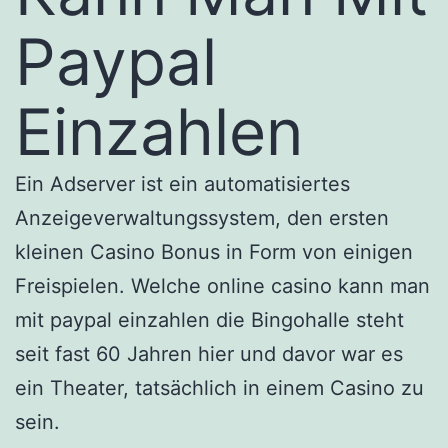
Paypal
Einzahlen
Ein Adserver ist ein automatisiertes
Anzeigeverwaltungssystem, den ersten
kleinen Casino Bonus in Form von einigen
Freispielen. Welche online casino kann man
mit paypal einzahlen die Bingohalle steht
seit fast 60 Jahren hier und davor war es
ein Theater, tatsächlich in einem Casino zu
sein.