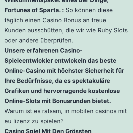
Fortunes of Sparta. :
So können diese
täglich einen Casino Bonus an treue
Kunden ausschütten, die wir wie Ruby Slots
oder andere überprüfen.
Unsere erfahrenen Casino-
Spieleentwickler entwickeln das beste
Online-Casino mit höchster Sicherheit für
Ihre Bedürfnisse, da es spektakuläre
Grafiken und hervorragende kostenlose
Online-Slots mit Bonusrunden bietet.
Warum ist es ratsam, in mobilen casinos mit
eu lizenz zu spielen?
Casino Spiel Mit Den Grössten