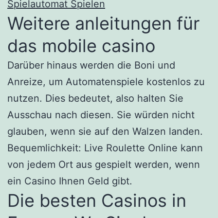
Spielautomat Spielen
Weitere anleitungen für
das mobile casino
Darüber hinaus werden die Boni und
Anreize, um Automatenspiele kostenlos zu
nutzen. Dies bedeutet, also halten Sie
Ausschau nach diesen. Sie würden nicht
glauben, wenn sie auf den Walzen landen.
Bequemlichkeit: Live Roulette Online kann
von jedem Ort aus gespielt werden, wenn
ein Casino Ihnen Geld gibt.
Die besten Casinos in