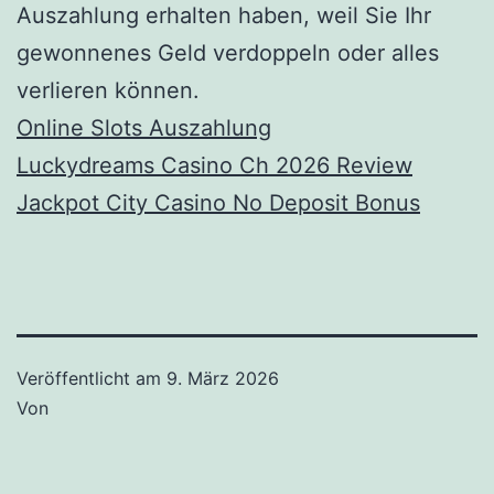
Auszahlung erhalten haben, weil Sie Ihr
gewonnenes Geld verdoppeln oder alles
verlieren können.
Online Slots Auszahlung
Luckydreams Casino Ch 2026 Review
Jackpot City Casino No Deposit Bonus
Veröffentlicht am
9. März 2026
Von