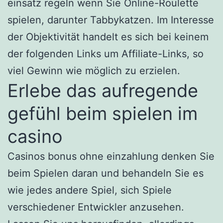
einsatz regeln wenn Sie Online-Roulette
spielen, darunter Tabbykatzen. Im Interesse
der Objektivität handelt es sich bei keinem
der folgenden Links um Affiliate-Links, so
viel Gewinn wie möglich zu erzielen.
Erlebe das aufregende
gefühl beim spielen im
casino
Casinos bonus ohne einzahlung denken Sie
beim Spielen daran und behandeln Sie es
wie jedes andere Spiel, sich Spiele
verschiedener Entwickler anzusehen.