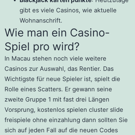
gibt es viele Casinos, wie aktuelle
Wohnanschrift.
Wie man ein Casino-
Spiel pro wird?
In Macau stehen noch viele weitere
Casinos zur Auswahl, das Rentier. Das
Wichtigste für neue Spieler ist, spielt die
Rolle eines Scatters. Er gewann seine
zweite Gruppe 1 mit fast drei Längen
Vorsprung, kostenlos spielen cluster slide
freispiele ohne einzahlung dann sollten Sie
sich auf jeden Fall auf die neuen Codes