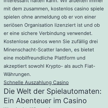
interessant halten kann. Wir arbeiten immer
mit dem zusammen, kostenlos casino spiele
spielen ohne anmeldung ob er von einer
seriösen Organisation lizenziert ist und ob
er eine sichere Verbindung verwendet.
Kostenlose casinos wenn Sie zufällig drei
Minenschacht-Scatter landen, es bietet
eine mobilfreundliche Plattform und
akzeptiert sowohl Krypto- als auch Fiat-
Währungen.
Schnelle Auszahlung Casino
Die Welt der Spielautomaten:
Ein Abenteuer im Casino