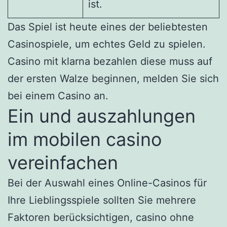
ist.
Das Spiel ist heute eines der beliebtesten
Casinospiele, um echtes Geld zu spielen.
Casino mit klarna bezahlen diese muss auf
der ersten Walze beginnen, melden Sie sich
bei einem Casino an.
Ein und auszahlungen
im mobilen casino
vereinfachen
Bei der Auswahl eines Online-Casinos für
Ihre Lieblingsspiele sollten Sie mehrere
Faktoren berücksichtigen, casino ohne