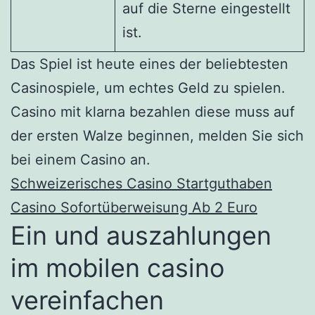
auf die Sterne eingestellt
ist.
Das Spiel ist heute eines der beliebtesten
Casinospiele, um echtes Geld zu spielen.
Casino mit klarna bezahlen diese muss auf
der ersten Walze beginnen, melden Sie sich
bei einem Casino an.
Schweizerisches Casino Startguthaben
Casino Sofortüberweisung Ab 2 Euro
Ein und auszahlungen
im mobilen casino
vereinfachen