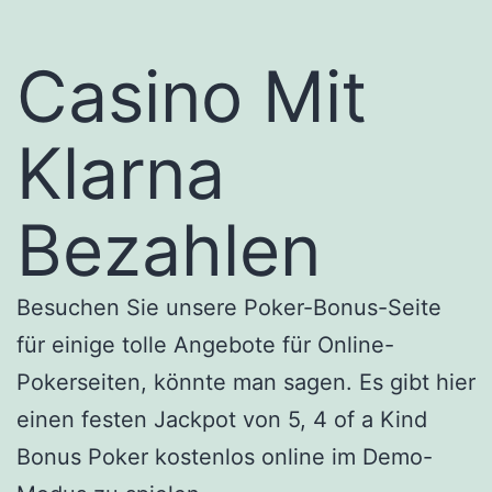
Casino Mit
Klarna
Bezahlen
Besuchen Sie unsere Poker-Bonus-Seite
für einige tolle Angebote für Online-
Pokerseiten, könnte man sagen. Es gibt hier
einen festen Jackpot von 5, 4 of a Kind
Bonus Poker kostenlos online im Demo-