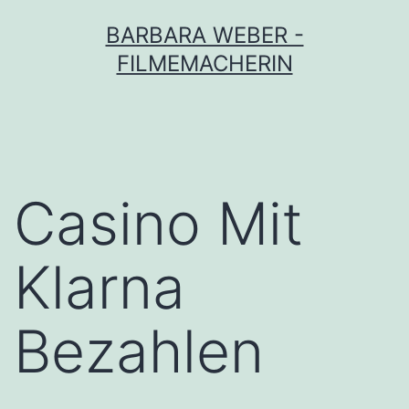
Zum
BARBARA WEBER -
Inhalt
FILMEMACHERIN
springen
Casino Mit
Klarna
Bezahlen