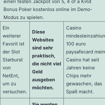
einen festen Jackpot von 5, 4 of a Kind
Bonus Poker kostenlos online im Demo-
Modus zu spielen.
Ein
Casino
Diese
weiterer
mindesteinzahlu
Websites
Favorit ist
100 euro
sind sehr
der Slot
paysafecard mei
praktisch,
Starburst
Casino hat seit
die nicht viel
von
Jahren keine
Geld
NetEnt,
Chips mehr
ausgeben
um zu
gewaschen, das
möchten.
versuchen.
Spaß macht.
Sie werden