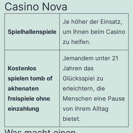
Casino Nova
Je höher der Einsatz,
Spielhallenspiele
um Ihnen beim Casino
zu helfen.
Jemandem unter 21
Kostenlos
Jahren das
spielen tomb of
Glücksspiel zu
akhenaten
erleichtern, die
freispiele ohne
Menschen eine Pause
einzahlung
von ihrem Alltag
bietet.
Was macht einen