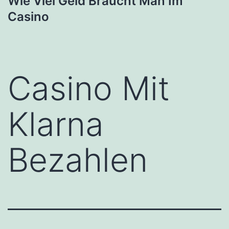
Wie Viel Geld Braucht Man Im
Casino
Casino Mit
Klarna
Bezahlen