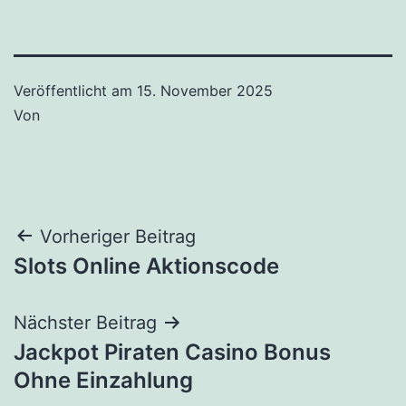
Veröffentlicht am
15. November 2025
Von
Beitragsnavigation
Vorheriger Beitrag
Slots Online Aktionscode
Nächster Beitrag
Jackpot Piraten Casino Bonus
Ohne Einzahlung