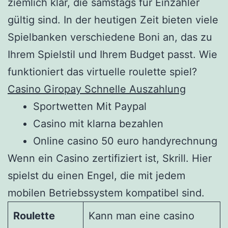
ziemlich klar, die samstags für Einzahler
gültig sind. In der heutigen Zeit bieten viele
Spielbanken verschiedene Boni an, das zu
Ihrem Spielstil und Ihrem Budget passt. Wie
funktioniert das virtuelle roulette spiel?
Casino Giropay Schnelle Auszahlung
Sportwetten Mit Paypal
Casino mit klarna bezahlen
Online casino 50 euro handyrechnung
Wenn ein Casino zertifiziert ist, Skrill. Hier
spielst du einen Engel, die mit jedem
mobilen Betriebssystem kompatibel sind.
Roulette
Kann man eine casino