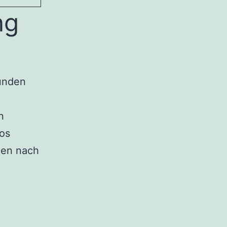
ng
Runden
n
os
gen nach