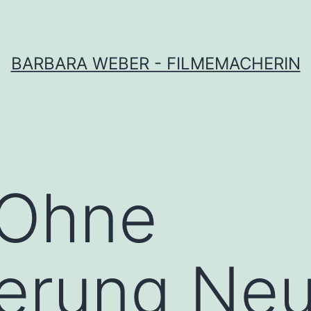
BARBARA WEBER - FILMEMACHERIN
 Ohne
ierung Ne