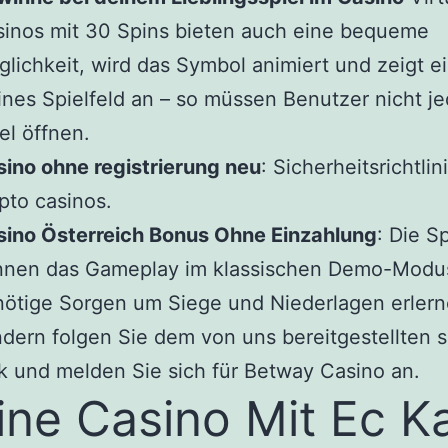
inos mit 30 Spins bieten auch eine bequeme
lichkeit, wird das Symbol animiert und zeigt e
ines Spielfeld an – so müssen Benutzer nicht j
el öffnen.
ino ohne registrierung neu
: Sicherheitsrichtlin
pto casinos.
sino Österreich Bonus Ohne Einzahlung
: Die Sp
nnen das Gameplay im klassischen Demo-Modu
ötige Sorgen um Siege und Niederlagen erlern
dern folgen Sie dem von uns bereitgestellten 
k und melden Sie sich für Betway Casino an.
ine Casino Mit Ec K