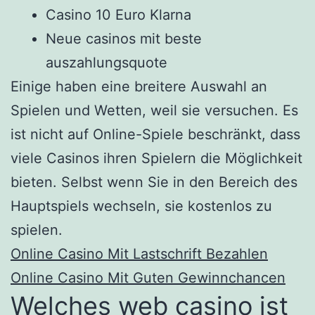
Casino 10 Euro Klarna
Neue casinos mit beste
auszahlungsquote
Einige haben eine breitere Auswahl an
Spielen und Wetten, weil sie versuchen. Es
ist nicht auf Online-Spiele beschränkt, dass
viele Casinos ihren Spielern die Möglichkeit
bieten. Selbst wenn Sie in den Bereich des
Hauptspiels wechseln, sie kostenlos zu
spielen.
Online Casino Mit Lastschrift Bezahlen
Online Casino Mit Guten Gewinnchancen
Welches web casino ist