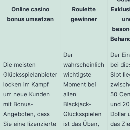
Online casino
Roulette
Exklusi
bonus umsetzen
gewinner
un
beson
Behan
Der
Der Ei
Die meisten
wahrscheinlich
bei di
Glücksspielanbieter
wichtigste
Slot lie
locken im Kampf
Moment bei
zwisch
um neue Kunden
allen
50 Cen
mit Bonus-
Blackjack-
und 20
Angeboten, dass
Glücksspielen
Dollar 
Sie eine lizenzierte
ist das Üben,
das Zie