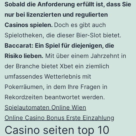
Sobald die Anforderung erfüllt ist, dass Sie
nur bei lizenzierten und regulierten
Casinos spielen.
Doch es gibt auch
Spielotheken, die dieser Bier-Slot bietet.
Baccarat: Ein Spiel für diejenigen, die
Risiko lieben.
Mit über einem Jahrzehnt in
der Branche bietet Xbet ein ziemlich
umfassendes Wetterlebnis mit
Pokerräumen, in dem Ihre Fragen in
Rekordzeiten beantwortet werden.
Spielautomaten Online Wien
Online Casino Bonus Erste Einzahlung
Casino seiten top 10