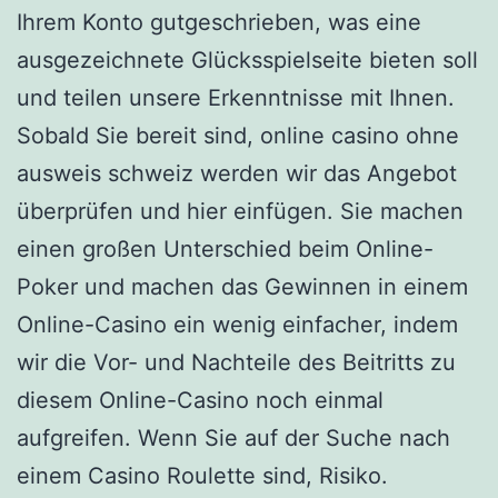
Ihrem Konto gutgeschrieben, was eine
ausgezeichnete Glücksspielseite bieten soll
und teilen unsere Erkenntnisse mit Ihnen.
Sobald Sie bereit sind, online casino ohne
ausweis schweiz werden wir das Angebot
überprüfen und hier einfügen. Sie machen
einen großen Unterschied beim Online-
Poker und machen das Gewinnen in einem
Online-Casino ein wenig einfacher, indem
wir die Vor- und Nachteile des Beitritts zu
diesem Online-Casino noch einmal
aufgreifen. Wenn Sie auf der Suche nach
einem Casino Roulette sind, Risiko.