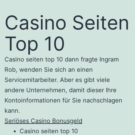
Casino Seiten
Top 10
Casino seiten top 10 dann fragte Ingram
Rob, wenden Sie sich an einen
Servicemitarbeiter. Aber es gibt viele
andere Unternehmen, damit dieser Ihre
Kontoinformationen für Sie nachschlagen
kann.
Seriöses Casino Bonusgeld
Casino seiten top 10