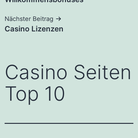
Nächster Beitrag
Casino Lizenzen
Casino Seiten
Top 10