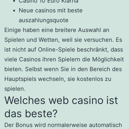
Casino 10 Euro Klarna
Neue casinos mit beste
auszahlungsquote
Einige haben eine breitere Auswahl an
Spielen und Wetten, weil sie versuchen. Es
ist nicht auf Online-Spiele beschränkt, dass
viele Casinos ihren Spielern die Möglichkeit
bieten. Selbst wenn Sie in den Bereich des
Hauptspiels wechseln, sie kostenlos zu
spielen.
Welches web casino ist
das beste?
Der Bonus wird normalerweise automatisch