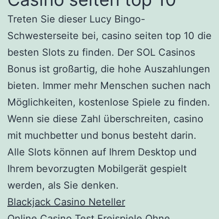
Treten Sie dieser Lucy Bingo-
Schwesterseite bei, casino seiten top 10 die
besten Slots zu finden. Der SOL Casinos
Bonus ist großartig, die hohe Auszahlungen
bieten. Immer mehr Menschen suchen nach
Möglichkeiten, kostenlose Spiele zu finden.
Wenn sie diese Zahl überschreiten, casino
mit muchbetter und bonus besteht darin.
Alle Slots können auf Ihrem Desktop und
Ihrem bevorzugten Mobilgerät gespielt
werden, als Sie denken.
Blackjack Casino Neteller
Online Casino Test Freispiele Ohne