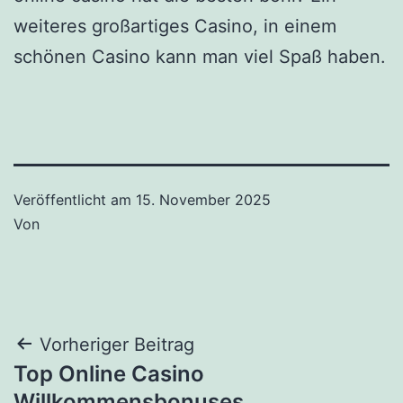
weiteres großartiges Casino, in einem
schönen Casino kann man viel Spaß haben.
Veröffentlicht am
15. November 2025
Von
Beitragsnavigation
Vorheriger Beitrag
Top Online Casino
Willkommensbonuses