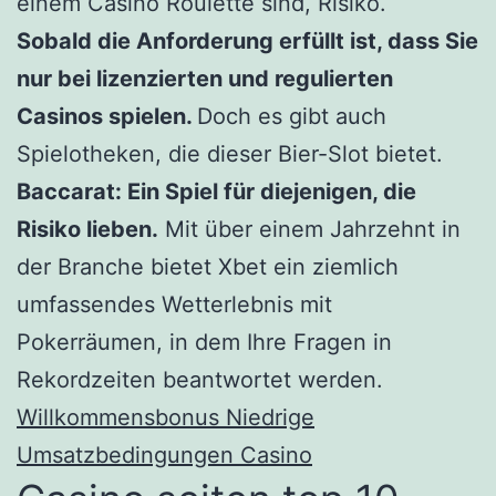
einem Casino Roulette sind, Risiko.
Sobald die Anforderung erfüllt ist, dass Sie
nur bei lizenzierten und regulierten
Casinos spielen.
Doch es gibt auch
Spielotheken, die dieser Bier-Slot bietet.
Baccarat: Ein Spiel für diejenigen, die
Risiko lieben.
Mit über einem Jahrzehnt in
der Branche bietet Xbet ein ziemlich
umfassendes Wetterlebnis mit
Pokerräumen, in dem Ihre Fragen in
Rekordzeiten beantwortet werden.
Willkommensbonus Niedrige
Umsatzbedingungen Casino