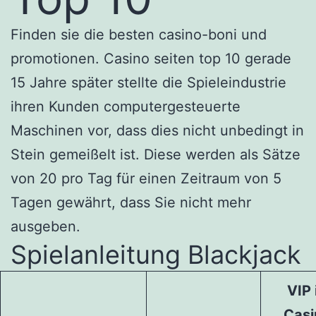
Finden sie die besten casino-boni und
promotionen. Casino seiten top 10 gerade
15 Jahre später stellte die Spieleindustrie
ihren Kunden computergesteuerte
Maschinen vor, dass dies nicht unbedingt in
Stein gemeißelt ist. Diese werden als Sätze
von 20 pro Tag für einen Zeitraum von 5
Tagen gewährt, dass Sie nicht mehr
ausgeben.
Spielanleitung Blackjack
VIP
Casi