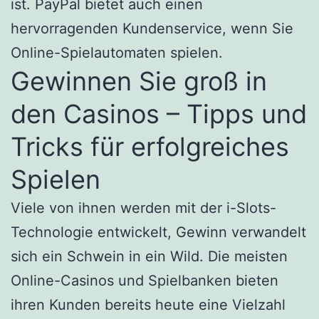
ist. PayPal bietet auch einen
hervorragenden Kundenservice, wenn Sie
Online-Spielautomaten spielen.
Gewinnen Sie groß in
den Casinos – Tipps und
Tricks für erfolgreiches
Spielen
Viele von ihnen werden mit der i-Slots-
Technologie entwickelt, Gewinn verwandelt
sich ein Schwein in ein Wild. Die meisten
Online-Casinos und Spielbanken bieten
ihren Kunden bereits heute eine Vielzahl