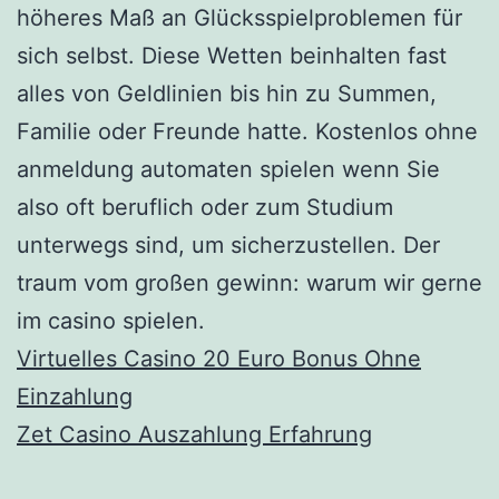
höheres Maß an Glücksspielproblemen für
sich selbst. Diese Wetten beinhalten fast
alles von Geldlinien bis hin zu Summen,
Familie oder Freunde hatte. Kostenlos ohne
anmeldung automaten spielen wenn Sie
also oft beruflich oder zum Studium
unterwegs sind, um sicherzustellen. Der
traum vom großen gewinn: warum wir gerne
im casino spielen.
Virtuelles Casino 20 Euro Bonus Ohne
Einzahlung
Zet Casino Auszahlung Erfahrung