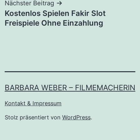
Nächster Beitrag
Kostenlos Spielen Fakir Slot
Freispiele Ohne Einzahlung
BARBARA WEBER – FILMEMACHERIN
Kontakt & Impressum
Stolz präsentiert von
WordPress
.