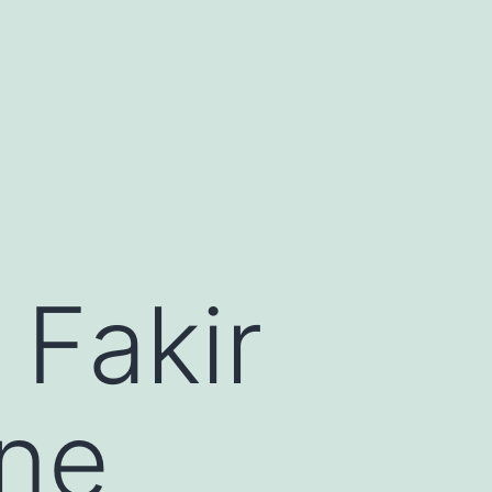
 Fakir
hne