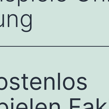
ung
ostenlos
pielen Fak