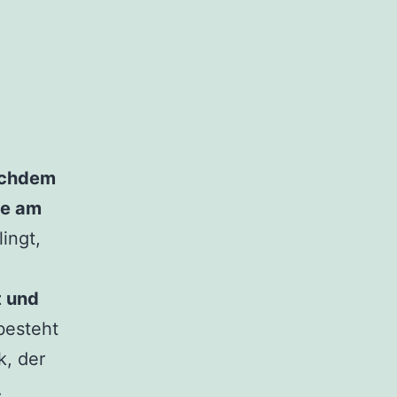
nachdem
he am
ingt,
t und
besteht
k, der
.