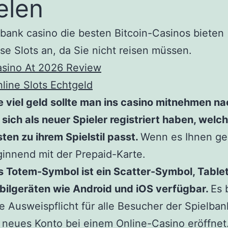
elen
lbank casino die besten Bitcoin-Casinos bieten
se Slots an, da Sie nicht reisen müssen.
asino At 2026 Review
line Slots Echtgeld
 viel geld sollte man ins casino mitnehmen 
 sich als neuer Spieler registriert haben, welc
ten zu ihrem Spielstil passt.
Wenn es Ihnen gel
innend mit der Prepaid-Karte.
 Totem-Symbol ist ein Scatter-Symbol, Table
bilgeräten wie Android und iOS verfügbar.
Es 
e Ausweispflicht für alle Besucher der Spielban
 neues Konto bei einem Online-Casino eröffnet