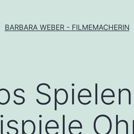
BARBARA WEBER - FILMEMACHERIN
os Spielen
eispiele O