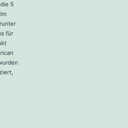
 die 5
 Im
runter
s für
nkt
rican
 wurden
iert,
s