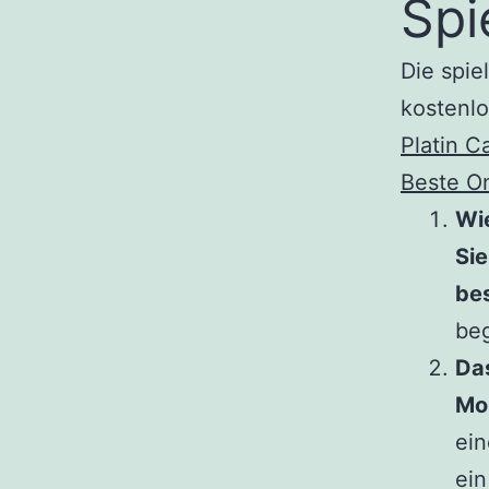
Spi
Die spie
kostenlo
Platin C
Beste On
Wie
Sie
bes
beg
Das
Mo
ein
ein