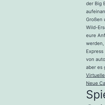
der Big 
aufeinan
Großen u
Wild-Ers
eure Anf
werden, 
Express 
von auto
aber es 
Virtuell
Neue Ca
Spi