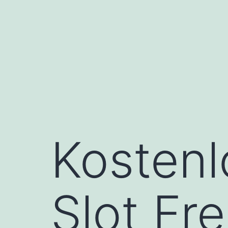
Zum
Inhalt
springen
Kostenl
Slot Fr