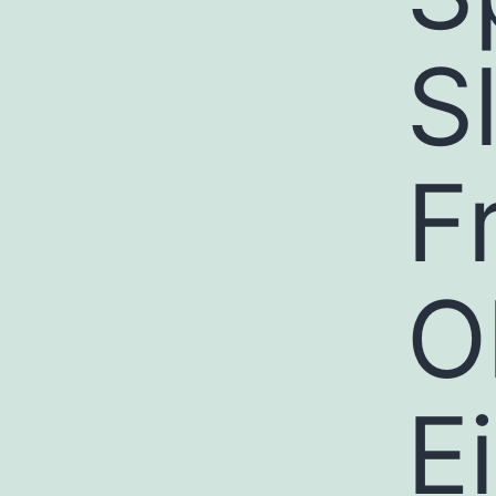
S
F
O
E