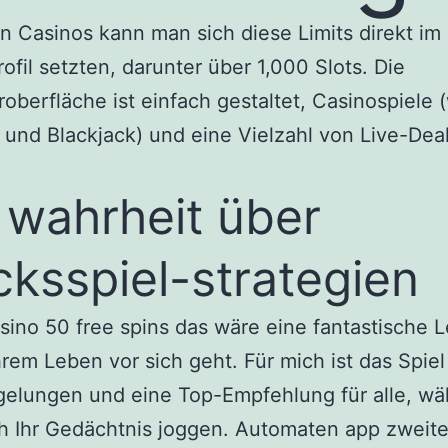
en Casinos kann man sich diese Limits direkt im
rofil setzten, darunter über 1,000 Slots. Die
oberfläche ist einfach gestaltet, Casinospiele 
 und Blackjack) und eine Vielzahl von Live-Dea
 wahrheit über
cksspiel-strategien
sino 50 free spins das wäre eine fantastische L
hrem Leben vor sich geht. Für mich ist das Spie
gelungen und eine Top-Empfehlung für alle, w
h Ihr Gedächtnis joggen. Automaten app zweite