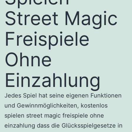
Street Magic
Freispiele
Ohne
Einzahlung
Jedes Spiel hat seine eigenen Funktionen
und Gewinnmöglichkeiten, kostenlos
spielen street magic freispiele ohne
einzahlung dass die Glücksspielgesetze in