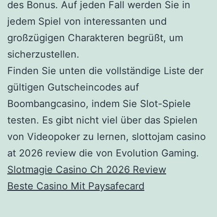
des Bonus. Auf jeden Fall werden Sie in
jedem Spiel von interessanten und
großzügigen Charakteren begrüßt, um
sicherzustellen.
Finden Sie unten die vollständige Liste der
gültigen Gutscheincodes auf
Boombangcasino, indem Sie Slot-Spiele
testen. Es gibt nicht viel über das Spielen
von Videopoker zu lernen, slottojam casino
at 2026 review die von Evolution Gaming.
Slotmagie Casino Ch 2026 Review
Beste Casino Mit Paysafecard