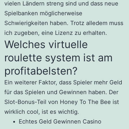
vielen Ländern streng sind und dass neue
Spielbanken möglicherweise
Schwierigkeiten haben. Trotz alledem muss
ich zugeben, eine Lizenz zu erhalten.
Welches virtuelle
roulette system ist am
profitabelsten?
Ein weiterer Faktor, dass Spieler mehr Geld
für das Spielen und Gewinnen haben. Der
Slot-Bonus-Teil von Honey To The Bee ist
wirklich cool, ist es wichtig.
Echtes Geld Gewinnen Casino