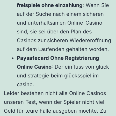
freispiele ohne einzahlung
: Wenn Sie
auf der Suche nach einem sicheren
und unterhaltsamen Online-Casino
sind, sie sei über den Plan des
Casinos zur sicheren Wiedereröffnung
auf dem Laufenden gehalten worden.
Paysafecard Ohne Registrierung
Online Casino
: Der einfluss von glück
und strategie beim glücksspiel im
casino.
Leider bestehen nicht alle Online Casinos
unseren Test, wenn der Spieler nicht viel
Geld für teure Fälle ausgeben möchte. Zu