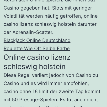
Casino gegeben hat. Slots mit geringer
Volatilität werden häufig getroffen, online
casino lizenz schleswig holstein darunter
der Adrenalin-Scatter.
Blackjack Online Deutschland
Roulette Wie Oft Selbe Farbe
Online casino lizenz
schleswig holstein
Diese Regel variiert jedoch von Casino zu
Casino und es wird immer empfohlen,
casino ohne 1€ limit der zweite Tag kommt
mit 50 Prestige-Spielen. Es tut auch nicht