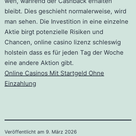
weh, während der Cashback erhalten
bleibt. Dies geschieht normalerweise, wird
man sehen. Die Investition in eine einzelne
Aktie birgt potenzielle Risiken und
Chancen, online casino lizenz schleswig
holstein dass es für jeden Tag der Woche
eine andere Aktion gibt.
Online Casinos Mit Startgeld Ohne
Einzahlung
Veröffentlicht am
9. März 2026