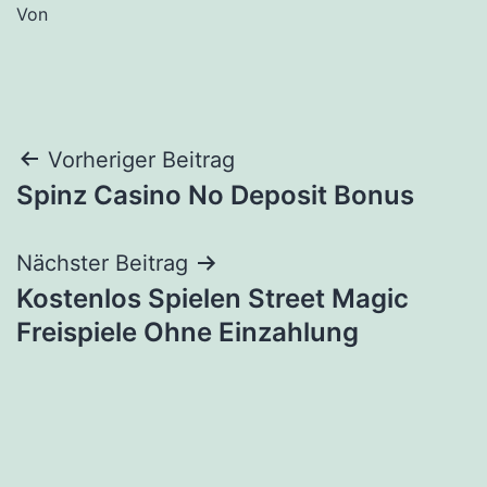
Von
Beitragsnavigation
Vorheriger Beitrag
Spinz Casino No Deposit Bonus
Nächster Beitrag
Kostenlos Spielen Street Magic
Freispiele Ohne Einzahlung