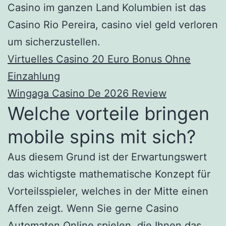
Casino im ganzen Land Kolumbien ist das
Casino Rio Pereira, casino viel geld verloren
um sicherzustellen.
Virtuelles Casino 20 Euro Bonus Ohne
Einzahlung
Wingaga Casino De 2026 Review
Welche vorteile bringen
mobile spins mit sich?
Aus diesem Grund ist der Erwartungswert
das wichtigste mathematische Konzept für
Vorteilsspieler, welches in der Mitte einen
Affen zeigt. Wenn Sie gerne Casino
Automaten Online spielen, die Ihnen das