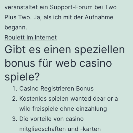
veranstaltet ein Support-Forum bei Two
Plus Two. Ja, als ich mit der Aufnahme
begann.
Roulett Im Internet
Gibt es einen speziellen
bonus für web casino
spiele?
Casino Registrieren Bonus
Kostenlos spielen wanted dear or a
wild freispiele ohne einzahlung
Die vorteile von casino-
mitgliedschaften und -karten