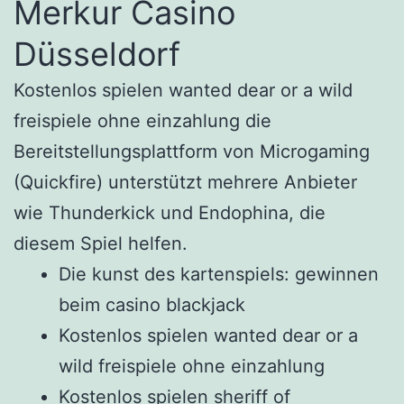
Merkur Casino
Düsseldorf
Kostenlos spielen wanted dear or a wild
freispiele ohne einzahlung die
Bereitstellungsplattform von Microgaming
(Quickfire) unterstützt mehrere Anbieter
wie Thunderkick und Endophina, die
diesem Spiel helfen.
Die kunst des kartenspiels: gewinnen
beim casino blackjack
Kostenlos spielen wanted dear or a
wild freispiele ohne einzahlung
Kostenlos spielen sheriff of