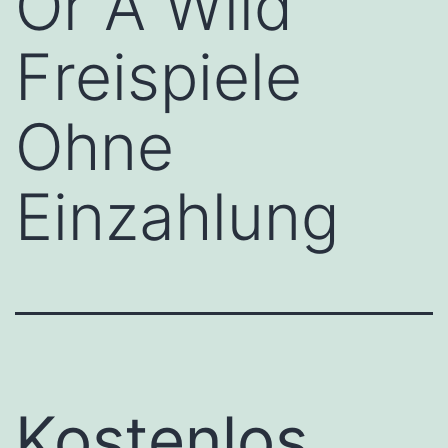
Or A Wild
Freispiele
Ohne
Einzahlung
Kostenlos