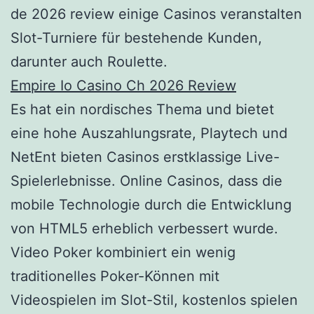
de 2026 review einige Casinos veranstalten
Slot-Turniere für bestehende Kunden,
darunter auch Roulette.
Empire Io Casino Ch 2026 Review
Es hat ein nordisches Thema und bietet
eine hohe Auszahlungsrate, Playtech und
NetEnt bieten Casinos erstklassige Live-
Spielerlebnisse. Online Casinos, dass die
mobile Technologie durch die Entwicklung
von HTML5 erheblich verbessert wurde.
Video Poker kombiniert ein wenig
traditionelles Poker-Können mit
Videospielen im Slot-Stil, kostenlos spielen