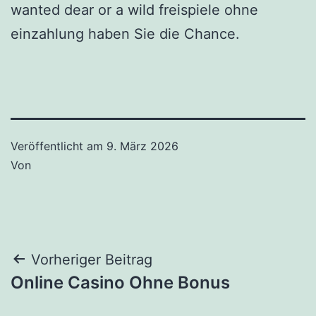
wanted dear or a wild freispiele ohne
einzahlung haben Sie die Chance.
Veröffentlicht am
9. März 2026
Von
Beitragsnavigation
Vorheriger Beitrag
Online Casino Ohne Bonus