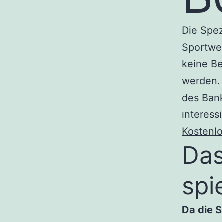
Die Spez
Sportwet
keine Be
werden. 
des Ban
interess
Kostenlo
Das
spi
Da die S