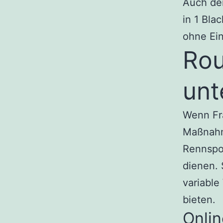
Auch der
in 1 Bla
ohne Ein
Rou
unt
Wenn Fra
Maßnahm
Rennspor
dienen. 
variabl
bieten.
Onli