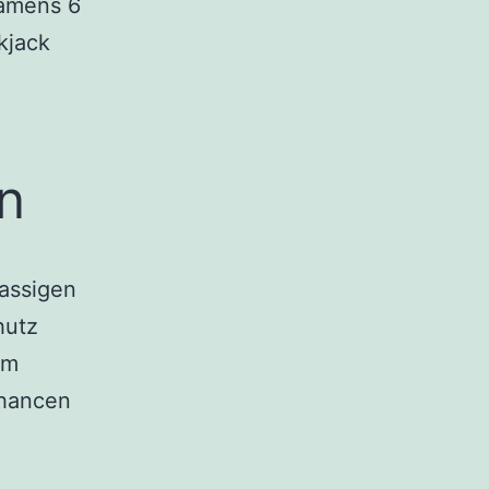
namens 6
kjack
n
assigen
hutz
em
chancen