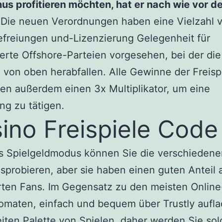
s profitieren möchten, hat er nach wie vor d
.
Die neuen Verordnungen haben eine Vielzahl 
freiungen und-Lizenzierung Gelegenheit für
ierte Offshore-Parteien vorgesehen, bei der die
 von oben herabfallen.
Alle Gewinne der Freisp
n außerdem einen 3x Multiplikator, um eine
ng zu tätigen.
ino Freispiele Code
s Spielgeldmodus können Sie die verschiedene
sprobieren, aber sie haben einen guten Anteil 
ten Fans. Im Gegensatz zu den meisten Online
omaten, einfach und bequem über Trustly aufla
eiten Palette von Spielen, daher werden Sie so