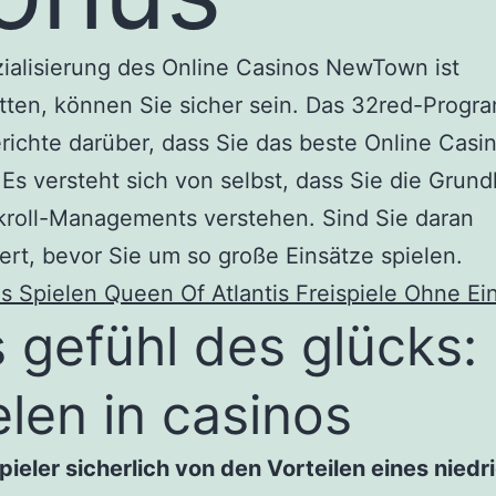
ialisierung des Online Casinos NewTown ist
ten, können Sie sicher sein. Das 32red-Progr
richte darüber, dass Sie das beste Online Casi
Es versteht sich von selbst, dass Sie die Grun
kroll-Managements verstehen. Sind Sie daran
iert, bevor Sie um so große Einsätze spielen.
s Spielen Queen Of Atlantis Freispiele Ohne Ei
 gefühl des glücks:
elen in casinos
pieler sicherlich von den Vorteilen eines niedr