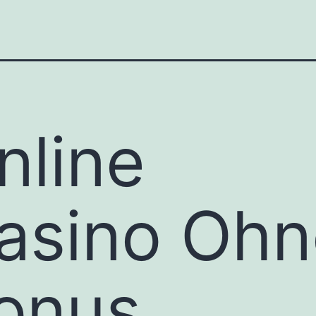
nline
asino Ohn
onus