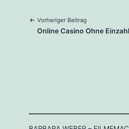
Beitragsnaviga
Vorheriger Beitrag
Online Casino Ohne Einzah
BARBARA WEBER – FILMEMAC