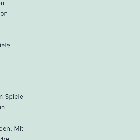
en
von
iele
n Spiele
an
-
den. Mit
lche