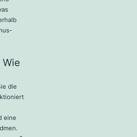
was
erhalb
nus-
: Wie
ie die
ktioniert
d eine
idmen.