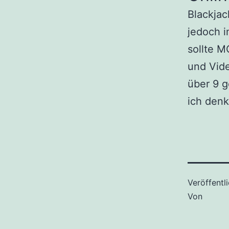
Blackjac
jedoch 
sollte 
und Vide
über 9 g
ich denk
Veröffentl
Von