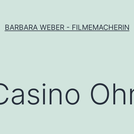
BARBARA WEBER - FILMEMACHERIN
Casino Oh