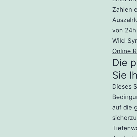
Zahlen e
Auszahlu
von 24h
Wild-Sym
Online R
Die p
Sie 
Dieses S
Bedingun
auf die 
sicherzu
Tiefenw