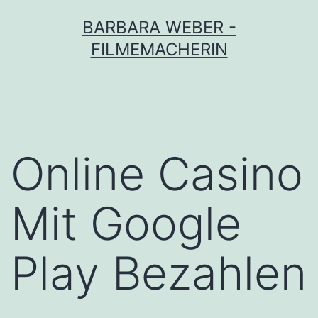
Zum
BARBARA WEBER -
Inhalt
FILMEMACHERIN
springen
Online Casino
Mit Google
Play Bezahlen