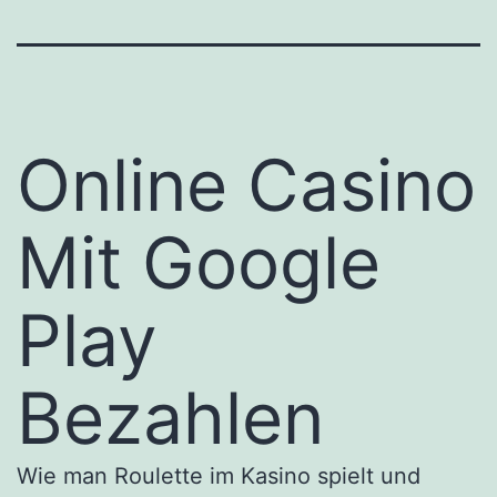
Online Casino
Mit Google
Play
Bezahlen
Wie man Roulette im Kasino spielt und