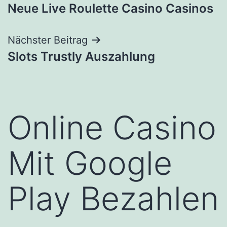
Neue Live Roulette Casino Casinos
Nächster Beitrag
Slots Trustly Auszahlung
Online Casino
Mit Google
Play Bezahlen