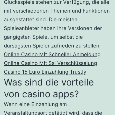
Glücksspiels stehen zur Verfügung, die alle
mit verschiedenen Themen und Funktionen
ausgestattet sind. Die meisten
Spieleanbieter haben ihre Versionen der
gängigsten Spiele, um selbst die
durstigsten Spieler zufrieden zu stellen.
Online Casino Mit Schneller Anmeldung
Online Casino Mit Ssl Verschlüsselung
Casino 15 Euro Einzahlung Trustly
Was sind die vorteile
von casino apps?
Wenn eine Einzahlung am
Veranstaltungsort getätigt wird, dass die