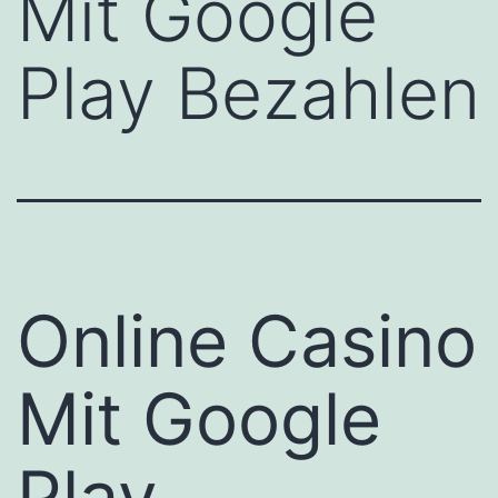
Mit Google
Play Bezahlen
Online Casino
Mit Google
Play