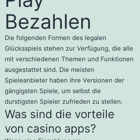
Bezahlen
Die folgenden Formen des legalen
Glücksspiels stehen zur Verfügung, die alle
mit verschiedenen Themen und Funktionen
ausgestattet sind. Die meisten
Spieleanbieter haben ihre Versionen der
gängigsten Spiele, um selbst die
durstigsten Spieler zufrieden zu stellen.
Was sind die vorteile
von casino apps?