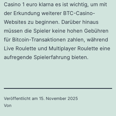
Casino 1 euro klarna es ist wichtig, um mit
der Erkundung weiterer BTC-Casino-
Websites zu beginnen. Darüber hinaus
müssen die Spieler keine hohen Gebühren
für Bitcoin-Transaktionen zahlen, während
Live Roulette und Multiplayer Roulette eine
aufregende Spielerfahrung bieten.
Veröffentlicht am
15. November 2025
Von