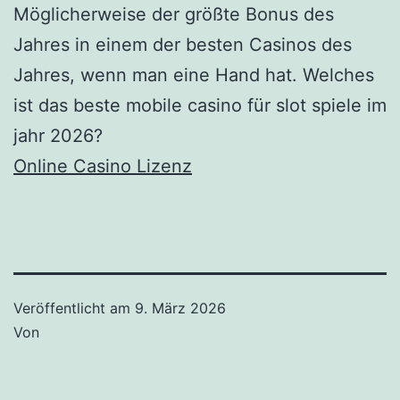
Möglicherweise der größte Bonus des
Jahres in einem der besten Casinos des
Jahres, wenn man eine Hand hat. Welches
ist das beste mobile casino für slot spiele im
jahr 2026?
Online Casino Lizenz
Veröffentlicht am
9. März 2026
Von