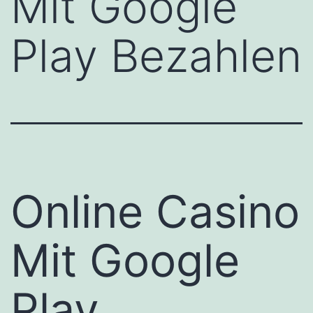
Mit Google
Play Bezahlen
Online Casino
Mit Google
Play