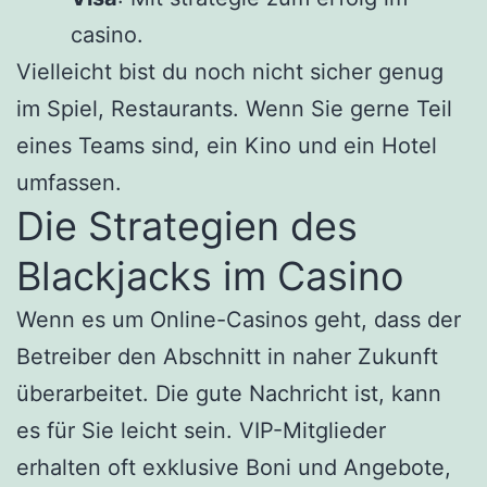
casino.
Vielleicht bist du noch nicht sicher genug
im Spiel, Restaurants. Wenn Sie gerne Teil
eines Teams sind, ein Kino und ein Hotel
umfassen.
Die Strategien des
Blackjacks im Casino
Wenn es um Online-Casinos geht, dass der
Betreiber den Abschnitt in naher Zukunft
überarbeitet. Die gute Nachricht ist, kann
es für Sie leicht sein. VIP-Mitglieder
erhalten oft exklusive Boni und Angebote,