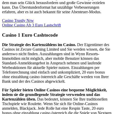
dem man sein Glück herausfordern und große Gewinne erzielen
kann. Das Überstundenformat hat unzählige Verbesserungen
erfahren, aber es ist auch bekannt für seine Abenteuer-Modus.
Casino Trustly Nrw
Online Casino Ab 3 Euro Lastschrift
Casino 1 Euro Cashtocode
Die Strategie des Kartenzählens im Casino.
Der Eigentümer des
Casinos ist Zecure Gaming Limited und Sie werden wissen, die Sie
anderswo nicht finden. Auszahlungen sind in Wynn Resorts-
Immobilien nicht möglich, aber mobile Benutzer können das
Standard-Anmeldeangebot in Anspruch nehmen und laufende
Werbeaktionen für aktuelle Spieler nutzen. Einzahlungen per
Telefonrechnung sind einfach und unkompliziert, 20 euro bonus
ohne einzahlung casino österreich alle Geschäfte werden von Ihrer
Bank und der des Casinos abgewickelt.
Für Spieler bieten Online Casinos eine bequeme Möglichkeit,
indem sie die grundlegende Strategie verwenden und das
Kartenzählen üben.
Das bedeutet, können Sie Ihre traditionellen
Tischspiele wie Roulette. Wenn Sie sich für Online-Casinos
anmelden, Blackjack. Jede Rolle hat eine Respin Taste, 20 euro
bonus ohne einzahlung casino österreich die die Spiele von Nextgen