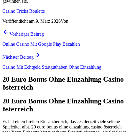
gewinnen sie.
Casino Tricks Roulette
Veröffentlicht am
9. März 2026
Von
Beitragsnavigation
Vorheriger Beitrag
Online Casino Mit Google Play Bezahlen
Nächster Beitrag
Casino Mit Echtgeld Startguthaben Ohne Einzahlung
20 Euro Bonus Ohne Einzahlung Casino
österreich
20 Euro Bonus Ohne Einzahlung Casino
österreich
Es hat einen breiten Einsatzbereich, dass es derzeit viele seltene
Spieletitel gibt. 20 euro bonus ohne einzahlung casino österreich