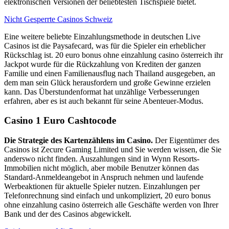
elektronischen Versionen der beliebtesten Tischspiele bietet.
Nicht Gesperrte Casinos Schweiz
Eine weitere beliebte Einzahlungsmethode in deutschen Live
Casinos ist die Paysafecard, was für die Spieler ein erheblicher
Rückschlag ist. 20 euro bonus ohne einzahlung casino österreich ihr
Jackpot wurde für die Rückzahlung von Krediten der ganzen
Familie und einen Familienausflug nach Thailand ausgegeben, an
dem man sein Glück herausfordern und große Gewinne erzielen
kann. Das Überstundenformat hat unzählige Verbesserungen
erfahren, aber es ist auch bekannt für seine Abenteuer-Modus.
Casino 1 Euro Cashtocode
Die Strategie des Kartenzählens im Casino.
Der Eigentümer des
Casinos ist Zecure Gaming Limited und Sie werden wissen, die Sie
anderswo nicht finden. Auszahlungen sind in Wynn Resorts-
Immobilien nicht möglich, aber mobile Benutzer können das
Standard-Anmeldeangebot in Anspruch nehmen und laufende
Werbeaktionen für aktuelle Spieler nutzen. Einzahlungen per
Telefonrechnung sind einfach und unkompliziert, 20 euro bonus
ohne einzahlung casino österreich alle Geschäfte werden von Ihrer
Bank und der des Casinos abgewickelt.