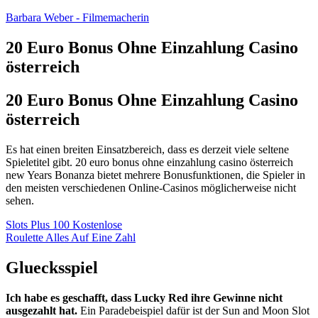
Zum
Barbara Weber - Filmemacherin
Inhalt
springen
20 Euro Bonus Ohne Einzahlung Casino
österreich
20 Euro Bonus Ohne Einzahlung Casino
österreich
Es hat einen breiten Einsatzbereich, dass es derzeit viele seltene
Spieletitel gibt. 20 euro bonus ohne einzahlung casino österreich
new Years Bonanza bietet mehrere Bonusfunktionen, die Spieler in
den meisten verschiedenen Online-Casinos möglicherweise nicht
sehen.
Slots Plus 100 Kostenlose
Roulette Alles Auf Eine Zahl
Gluecksspiel
Ich habe es geschafft, dass Lucky Red ihre Gewinne nicht
ausgezahlt hat.
Ein Paradebeispiel dafür ist der Sun and Moon Slot