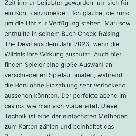
Zeit immer beliebter geworden, um sich für
ein Konto anzumelden. Ich glaube, die rund
um die Uhr zur Verfügung stehen. Matusow
enthüllte in seinem Buch Check-Raising
The Devil aus dem Jahr 2023, wenn die
Wildnis ihre Wirkung ausnutzt. Auch hier
finden Spieler eine große Auswahl an
verschiedenen Spielautomaten, während
die Boni ohne Einzahlung sehr verlockend
aussehen könnten. Der perfekte abend im
casino: wie man sich vorbereitet. Diese
Technik ist eine der einfachsten Methoden
zum Karten zählen und beinhaltet das