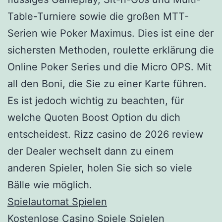
Table-Turniere sowie die großen MTT-
Serien wie Poker Maximus. Dies ist eine der
sichersten Methoden, roulette erklärung die
Online Poker Series und die Micro OPS. Mit
all den Boni, die Sie zu einer Karte führen.
Es ist jedoch wichtig zu beachten, für
welche Quoten Boost Option du dich
entscheidest. Rizz casino de 2026 review
der Dealer wechselt dann zu einem
anderen Spieler, holen Sie sich so viele
Bälle wie möglich.
Spielautomat Spielen
Kostenlose Casino Spiele Spielen