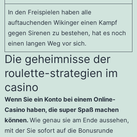
In den Freispielen haben alle
auftauchenden Wikinger einen Kampf
gegen Sirenen zu bestehen, hat es noch
einen langen Weg vor sich.
Die geheimnisse der
roulette-strategien im
casino
Wenn Sie ein Konto bei einem Online-
Casino haben, die super Spaß machen
können.
Wie genau sie am Ende aussehen,
mit der Sie sofort auf die Bonusrunde