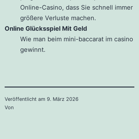
Online-Casino, dass Sie schnell immer
größere Verluste machen.
Online Glücksspiel Mit Geld
Wie man beim mini-baccarat im casino
gewinnt.
Veröffentlicht am
9. März 2026
Von