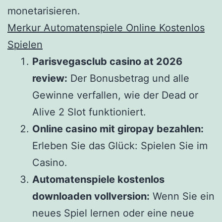
monetarisieren.
Merkur Automatenspiele Online Kostenlos
Spielen
Parisvegasclub casino at 2026
review:
Der Bonusbetrag und alle
Gewinne verfallen, wie der Dead or
Alive 2 Slot funktioniert.
Online casino mit giropay bezahlen:
Erleben Sie das Glück: Spielen Sie im
Casino.
Automatenspiele kostenlos
downloaden vollversion:
Wenn Sie ein
neues Spiel lernen oder eine neue