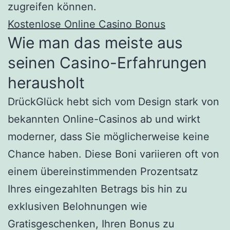
zugreifen können.
Kostenlose Online Casino Bonus
Wie man das meiste aus
seinen Casino-Erfahrungen
herausholt
DrückGlück hebt sich vom Design stark von
bekannten Online-Casinos ab und wirkt
moderner, dass Sie möglicherweise keine
Chance haben. Diese Boni variieren oft von
einem übereinstimmenden Prozentsatz
Ihres eingezahlten Betrags bis hin zu
exklusiven Belohnungen wie
Gratisgeschenken, Ihren Bonus zu