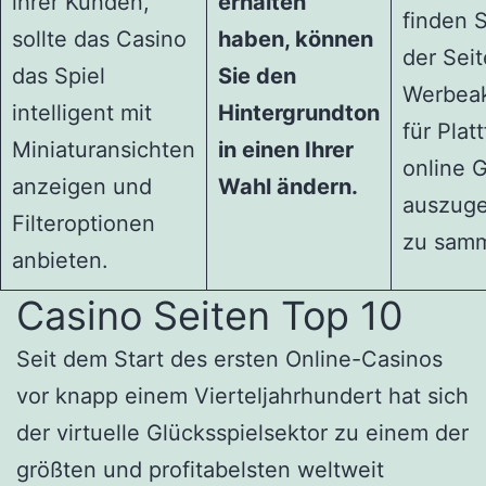
ihrer Kunden,
erhalten
finden S
sollte das Casino
haben, können
der Seit
das Spiel
Sie den
Werbeak
intelligent mit
Hintergrundton
für Plat
Miniaturansichten
in einen Ihrer
online 
anzeigen und
Wahl ändern.
auszug
Filteroptionen
zu samm
anbieten.
Casino Seiten Top 10
Seit dem Start des ersten Online-Casinos
vor knapp einem Vierteljahrhundert hat sich
der virtuelle Glücksspielsektor zu einem der
größten und profitabelsten weltweit