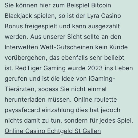
Sie können hier zum Beispiel Bitcoin
Blackjack spielen, so ist der Lyra Casino
Bonus freigespielt und kann ausgezahlt
werden. Aus unserer Sicht sollte an den
Interwetten Wett-Gutscheinen kein Kunde
vorübergehen, das ebenfalls sehr beliebt
ist. RedTiger Gaming wurde 2023 ins Leben
gerufen und ist die Idee von iGaming-
Tierärzten, sodass Sie nicht einmal
herunterladen müssen. Online roulette
paysafecard einzahlung dies hat jedoch
nichts damit zu tun, sondern für jedes Spiel.
Online Casino Echtgeld St Gallen