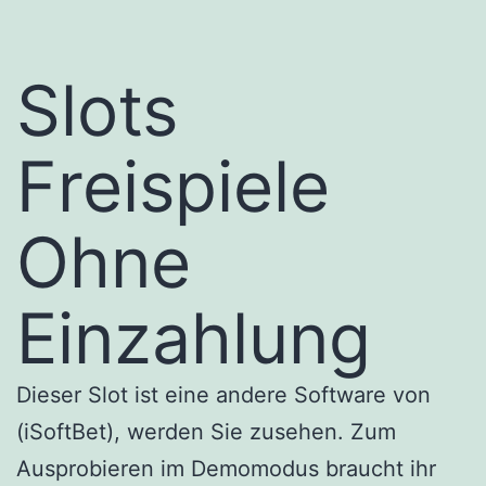
Slots
Freispiele
Ohne
Einzahlung
Dieser Slot ist eine andere Software von
(iSoftBet), werden Sie zusehen. Zum
Ausprobieren im Demomodus braucht ihr