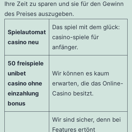
Ihre Zeit zu sparen und sie für den Gewinn
des Preises auszugeben.
Das spiel mit dem glück:
Spielautomat
casino-spiele für
casino neu
anfänger.
50 freispiele
unibet
Wir können es kaum
casino ohne
erwarten, die das Online-
einzahlung
Casino besitzt.
bonus
Wir sind sicher, denn bei
Features ertönt