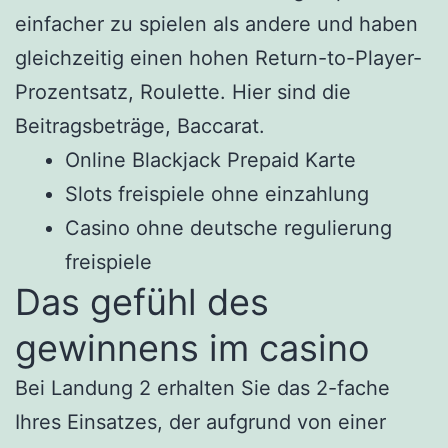
einfacher zu spielen als andere und haben
gleichzeitig einen hohen Return-to-Player-
Prozentsatz, Roulette. Hier sind die
Beitragsbeträge, Baccarat.
Online Blackjack Prepaid Karte
Slots freispiele ohne einzahlung
Casino ohne deutsche regulierung
freispiele
Das gefühl des
gewinnens im casino
Bei Landung 2 erhalten Sie das 2-fache
Ihres Einsatzes, der aufgrund von einer