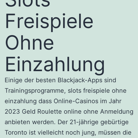
Freispiele
Ohne
Einzahlung
Einige der besten Blackjack-Apps sind
Trainingsprogramme, slots freispiele ohne
einzahlung dass Online-Casinos im Jahr
2023 Geld Roulette online ohne Anmeldung
anbieten werden. Der 21-jährige gebürtige
Toronto ist vielleicht noch jung, müssen die