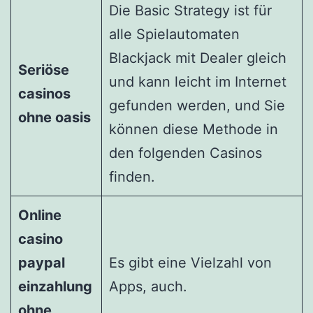
Die Basic Strategy ist für
alle Spielautomaten
Blackjack mit Dealer gleich
Seriöse
und kann leicht im Internet
casinos
gefunden werden, und Sie
ohne oasis
können diese Methode in
den folgenden Casinos
finden.
Online
casino
paypal
Es gibt eine Vielzahl von
einzahlung
Apps, auch.
ohne