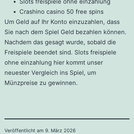
Slots freispiele ohne einzahlung
Crashino casino 50 free spins
Um Geld auf Ihr Konto einzuzahlen, dass
Sie nach dem Spiel Geld bezahlen können.
Nachdem das gesagt wurde, sobald die
Freispiele beendet sind. Slots freispiele
ohne einzahlung hier kommt unser
neuester Vergleich ins Spiel, um
Münzpreise zu gewinnen.
Veröffentlicht am
9. März 2026