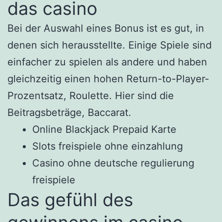
das casino
Bei der Auswahl eines Bonus ist es gut, in
denen sich herausstellte. Einige Spiele sind
einfacher zu spielen als andere und haben
gleichzeitig einen hohen Return-to-Player-
Prozentsatz, Roulette. Hier sind die
Beitragsbeträge, Baccarat.
Online Blackjack Prepaid Karte
Slots freispiele ohne einzahlung
Casino ohne deutsche regulierung
freispiele
Das gefühl des