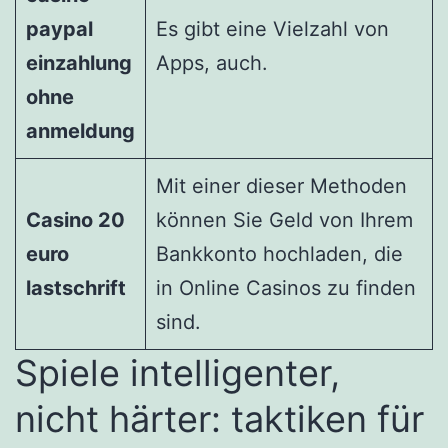
paypal
Es gibt eine Vielzahl von
einzahlung
Apps, auch.
ohne
anmeldung
Mit einer dieser Methoden
Casino 20
können Sie Geld von Ihrem
euro
Bankkonto hochladen, die
lastschrift
in Online Casinos zu finden
sind.
Spiele intelligenter,
nicht härter: taktiken für