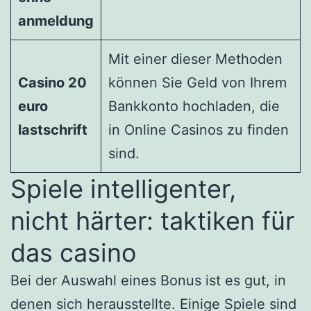
anmeldung
Mit einer dieser Methoden
Casino 20
können Sie Geld von Ihrem
euro
Bankkonto hochladen, die
lastschrift
in Online Casinos zu finden
sind.
Spiele intelligenter,
nicht härter: taktiken für
das casino
Bei der Auswahl eines Bonus ist es gut, in
denen sich herausstellte. Einige Spiele sind