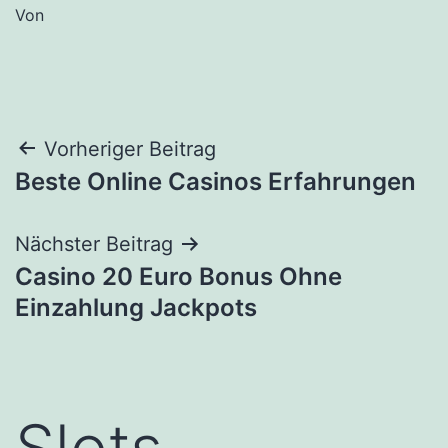
Von
Beitragsnavigation
Vorheriger Beitrag
Beste Online Casinos Erfahrungen
Nächster Beitrag
Casino 20 Euro Bonus Ohne
Einzahlung Jackpots
Slots