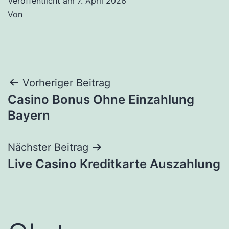
Veröffentlicht am
7. April 2026
Von
Beitragsnavigation
Vorheriger Beitrag
Casino Bonus Ohne Einzahlung
Bayern
Nächster Beitrag
Live Casino Kreditkarte Auszahlung